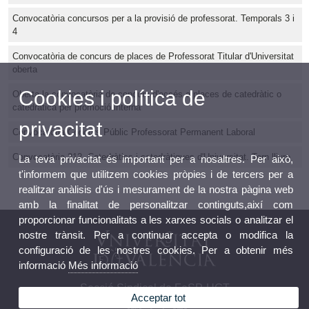
Convocatòria concursos per a la provisió de professorat. Temporals 3 i
4
Convocatòria de concurs de places de Professorat Titular d'Universitat
oberta
Cookies i política de
Oberta la convocatòria de concurs d'accés a places de catedràtic o
catedràtica per promoció interna
privacitat
Convocatòria Concurs Públic Professorat Permanent Laboral
Convocatòria 212. Catedràtics i catedràtiques d'Universitat. Torn lliure
La teva privacitat és important per a nosaltres. Per això,
t'informem que utilitzem cookies pròpies i de tercers per a
realitzar anàlisis d'ús i mesurament de la nostra pàgina web
amb la finalitat de personalitzar continguts,així com
proporcionar funcionalitats a les xarxes socials o analitzar el
nostre trànsit. Per a continuar accepta o modifica la
configuració de les nostres cookies. Per a obtenir més
informació
Més informació
Secció Sindical de FeSP-UGT
Acceptar tot