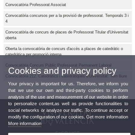
Convocatòria Professorat Associat
Convocatòria concursos per a la provisió de professorat. Temporals 3 i
4
Convocatòria de concurs de places de Professorat Titular d'Universitat
oberta
Oberta la convocatòria de concurs d'accés a places de catedràtic o
catedràtica per promoció interna
Convocatòria Concurs Públic Professorat Permanent Laboral
Cookies and privacy policy
Convocatòria 212. Catedràtics i catedràtiques d'Universitat. Torn lliure
Your privacy is important for us. Therefore, we inform you
that we use our own and third-party cookies to perform
analysis of the use and measurement of our website in order
to personalize content,as well as provide functionalities to
social networks or analyze our traffic. To continue accept or
modify the configuration of our cookies. Get more information
More information
FeSP-UGT