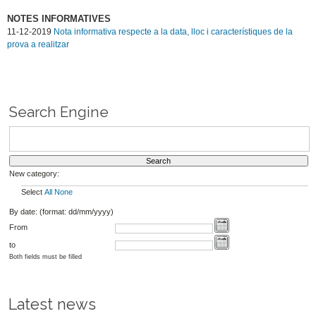
NOTES INFORMATIVES
11-12-2019
Nota informativa respecte a la data, lloc i característiques de la
prova a realitzar
Search Engine
New category:
Select
All
None
By date: (format: dd/mm/yyyy)
From
to
Both fields must be filled
Latest news