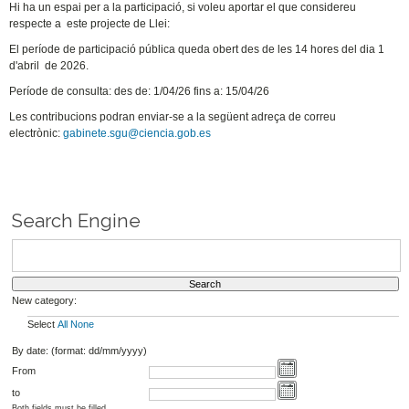
Hi ha un espai per a la participació, si voleu aportar el que considereu
respecte a este projecte de Llei:
El període de participació pública queda obert des de les 14 hores del dia 1
d'abril de 2026.
Període de consulta: des de: 1/04/26 fins a: 15/04/26
Les contribucions podran enviar-se a la següent adreça de correu
electrònic:
gabinete.sgu@ciencia.gob.es
Search Engine
New category:
Select
All
None
By date: (format: dd/mm/yyyy)
From
to
Both fields must be filled