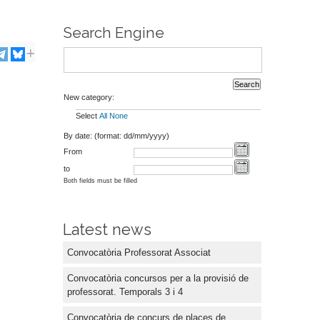
Search Engine
New category:
Select
All
None
By date: (format: dd/mm/yyyy)
From
to
Both fields must be filled
Latest news
Convocatòria Professorat Associat
Convocatòria concursos per a la provisió de
professorat. Temporals 3 i 4
Convocatòria de concurs de places de