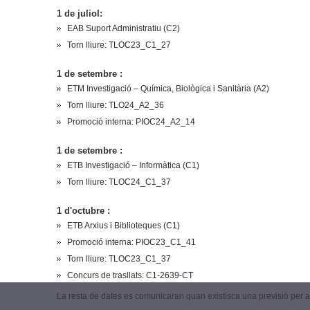
1 de juliol:
EAB Suport Administratiu (C2)
Torn lliure: TLOC23_C1_27
1 de setembre :
ETM Investigació – Química, Biològica i Sanitària (A2)
Torn lliure: TLO24_A2_36
Promoció interna: PIOC24_A2_14
1 de setembre :
ETB Investigació – Informàtica (C1)
Torn lliure: TLOC24_C1_37
1 d'octubre :
ETB Arxius i Biblioteques (C1)
Promoció interna: PIOC23_C1_41
Torn lliure: TLOC23_C1_37
Concurs de trasllats: C1-2639-CT
La resta de dates es comunicaran quan existisca una previsió per 