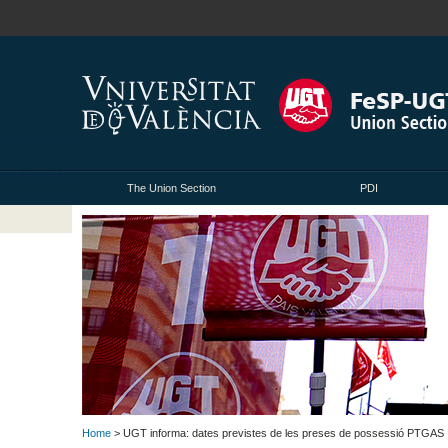
The Union Section
PDI
Home
> UGT informa: dates previstes de les preses de possessió PTGAS