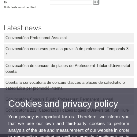
to
Both fields must be filled
Latest news
Convocatòria Professorat Associat
Convocatòria concursos per a la provisió de professorat. Temporals 3 i
4
Convocatòria de concurs de places de Professorat Titular d'Universitat
oberta
Oberta la convocatòria de concurs d'accés a places de catedràtic o
catedràtica per promoció interna
Convocatòria Concurs Públic Professorat Permanent Laboral
Cookies and privacy policy
Convocatòria 212. Catedràtics i catedràtiques d'Universitat. Torn lliure
Your privacy is important for us. Therefore, we inform you
that we use our own and third-party cookies to perform
analysis of the use and measurement of our website in order
to personalize content,as well as provide functionalities to