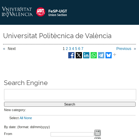
Universitat Politècnica de València
Next
1
2
3
4
5
6
7
Previous
Search Engine
New category:
Select
All
None
By date: (format: dd/mm/yyyy)
From