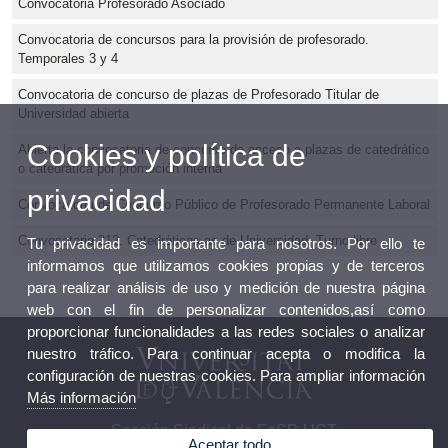
Convocatoria Profesorado Asociado
Convocatoria de concursos para la provisión de profesorado.
Temporales 3 y 4
Convocatoria de concurso de plazas de Profesorado Titular de
Universidad abierta
Cookies y política de
Abierta la convocatoria de concurso de acceso a plazas de catedrático
o catedrática por promoción interna
privacidad
Convocatoria de Concurso Público de Profesorado Permanente Laboral
Convocatoria 212. Catedráticos-as de Universidad. Turno libre
Tu privacidad es importante para nosotros. Por ello te
informamos que utilizamos cookies propias y de terceros
para realizar análisis de uso y medición de nuestra página
web con el fin de personalizar contenidos,así como
proporcionar funcionalidades a las redes sociales o analizar
nuestro tráfico. Para continuar acepta o modifica la
configuración de nuestras cookies. Para ampliar información
Más información
Sección Sindical de FeSP-UGT
Aceptar todo