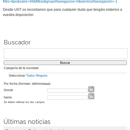
filtro=tipo&valor=49&filtrar&grupoNavegacion=0&servicioNavegacion=-1
Desde UGT os recordamos que para cualquier duda que tengáis estamos a
vuestra disposición.
Buscador
Categoría de la novedad:
Seleccionar
Todos
Ninguno
Por fecha (formato: dd/mm/aaaa)
Desde
hasta
Se deben rellenar los dos campos
Últimas noticias