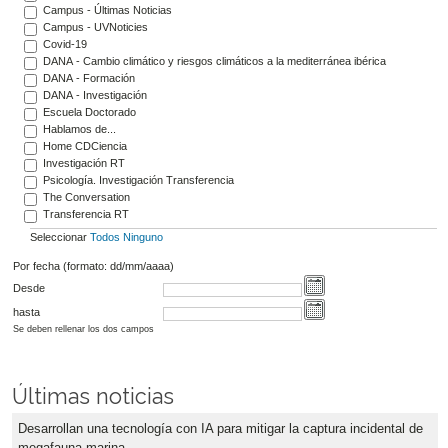
Campus - Últimas Noticias
Campus - UVNoticies
Covid-19
DANA - Cambio climático y riesgos climáticos a la mediterránea ibérica
DANA - Formación
DANA - Investigación
Escuela Doctorado
Hablamos de...
Home CDCiencia
Investigación RT
Psicología. Investigación Transferencia
The Conversation
Transferencia RT
Seleccionar
Todos
Ninguno
Por fecha (formato: dd/mm/aaaa)
Desde
hasta
Se deben rellenar los dos campos
Últimas noticias
Desarrollan una tecnología con IA para mitigar la captura incidental de
megafauna marina