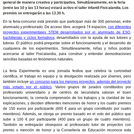
general de manera creativa y participativa. Simultáneamente, en la feria
(entre las 10 y las 13 horas) estará activo el taller infantil Fisicalandia. Los
premios se entregarán a las 13.30 h.
En la feria-concurso está previsto que participan más de 300 personas, entre
alumnado y profesorado. De acceso libre, acogerá 74 espacios,
con diferentes
proyectos experimentales STEM desarrollados por el alumnado de ESO,
bachillerato y ciclos formativos
, desarrollados con la ayuda de sus tutores y
tutoras. El público podrá preguntar sobre el funcionamiento y el desarrollo de
cualquiera de los experimentos. Simultáneamente, niñas y niños podrán
acercarse al taller Fisicalandia, para construir y entender demostraciones
sencillas basadas en fenómenos naturales.
La feria Experimenta es una jornada festiva que celebra la curiosidad
científica, el trabajo en equipo y la divulgación realizada por jóvenes, pero
también incluye
un concurso para los mejores proyectos, además del proyecto
más votado por el público
. Varios grupos de jurados constituidos por
profesorado universitario y de centros de secundaria valoran el buen
funcionamiento, la correcta comprensión de los trabajos y la claridad de las
explicaciones, y deciden diferentes menciones de honor y los cuatro premios
de 150 euros por participante (600 € para un grupo constituido por cuatro
miembros). Además, se otorga un premio basado en el voto del público que
sube a 100 € por participante (400 para un grupo de cuatro miembros).
También se entregarán obsequios al profesorado tutor de proyectos con
premio o mención de honor y la Consellería de Educación reconoce esta