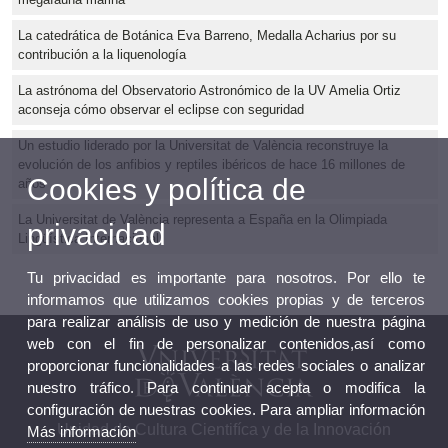
La catedrática de Botánica Eva Barreno, Medalla Acharius por su
contribución a la liquenología
La astrónoma del Observatorio Astronómico de la UV Amelia Ortiz
aconseja cómo observar el eclipse con seguridad
Un estudio liderado por la Universitat de València reconstruye la
evolución de los anfibios y reptiles ibéricos de hace 16 millones de
Cookies y política de
años
La Universitat de València representa a España en la Olimpiada
privacidad
Lingüística Internacional
Tu privacidad es importante para nosotros. Por ello te
informamos que utilizamos cookies propias y de terceros
para realizar análisis de uso y medición de nuestra página
web con el fin de personalizar contenidos,así como
proporcionar funcionalidades a las redes sociales o analizar
nuestro tráfico. Para continuar acepta o modifica la
configuración de nuestras cookies. Para ampliar información
Unidad de Cultura Cientifíca y de la Innovación
Más información