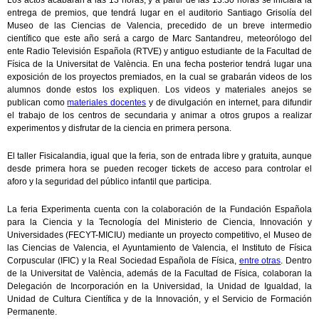
Los actos acabarán a las 13 horas, y a partir de las 13.30 horas se iniciará la
entrega de premios, que tendrá lugar en el auditorio Santiago Grisolía del
Museo de las Ciencias de Valencia, precedido de un breve intermedio
científico que este año será a cargo de Marc Santandreu, meteorólogo del
ente Radio Televisión Española (RTVE) y antiguo estudiante de la Facultad de
Física de la Universitat de València. En una fecha posterior tendrá lugar una
exposición de los proyectos premiados, en la cual se grabarán videos de los
alumnos donde estos los expliquen. Los videos y materiales anejos se
publican como
materiales docentes
y de divulgación en internet, para difundir
el trabajo de los centros de secundaria y animar a otros grupos a realizar
experimentos y disfrutar de la ciencia en primera persona.
El taller Fisicalandia, igual que la feria, son de entrada libre y gratuita, aunque
desde primera hora se pueden recoger tickets de acceso para controlar el
aforo y la seguridad del público infantil que participa.
La feria Experimenta cuenta con la colaboración de la Fundación Española
para la Ciencia y la Tecnología del Ministerio de Ciencia, Innovación y
Universidades (FECYT-MICIU) mediante un proyecto competitivo, el Museo de
las Ciencias de Valencia, el Ayuntamiento de Valencia, el Instituto de Física
Corpuscular (IFIC) y la Real Sociedad Española de Física,
entre otras
. Dentro
de la Universitat de València, además de la Facultad de Física, colaboran la
Delegación de Incorporación en la Universidad, la Unidad de Igualdad, la
Unidad de Cultura Científica y de la Innovación, y el Servicio de Formación
Permanente.