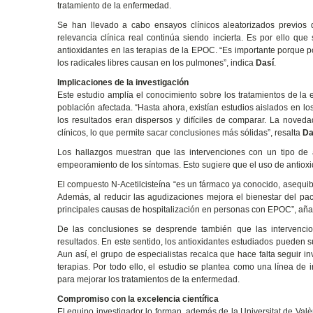
tratamiento de la enfermedad.
Se han llevado a cabo ensayos clínicos aleatorizados previo
relevancia clínica real continúa siendo incierta. Es por ello que
antioxidantes en las terapias de la EPOC. “Es importante porque
los radicales libres causan en los pulmones”, indica
Dasí
.
Implicaciones de la investigación
Este estudio amplía el conocimiento sobre los tratamientos de la
población afectada. “Hasta ahora, existían estudios aislados en l
los resultados eran dispersos y difíciles de comparar. La nove
clínicos, lo que permite sacar conclusiones más sólidas”, resalta
Da
Los hallazgos muestran que las intervenciones con un tipo de an
empeoramiento de los síntomas. Esto sugiere que el uso de antioxid
El compuesto N-Acetilcisteína “es un fármaco ya conocido, asequible 
Además, al reducir las agudizaciones mejora el bienestar del paci
principales causas de hospitalización en personas con EPOC”, añ
De las conclusiones se desprende también que las intervencion
resultados. En este sentido, los antioxidantes estudiados pueden 
Aun así, el grupo de especialistas recalca que hace falta seguir in
terapias. Por todo ello, el estudio se plantea como una línea de 
para mejorar los tratamientos de la enfermedad.
Compromiso con la excelencia científica
El equipo investigador lo forman, además de la Universitat de Val