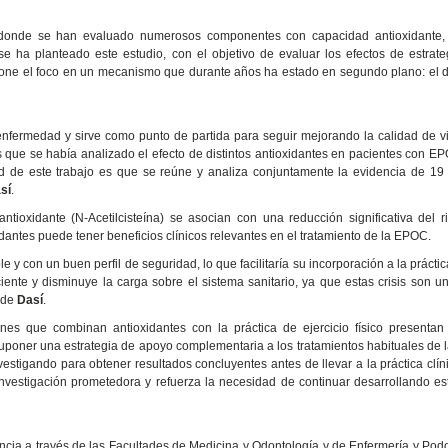
s donde se han evaluado numerosos componentes con capacidad antioxidante,
 se ha planteado este estudio, con el objetivo de evaluar los efectos de estrat
 pone el foco en un mecanismo que durante años ha estado en segundo plano: el
 enfermedad y sirve como punto de partida para seguir mejorando la calidad de v
os que se había analizado el efecto de distintos antioxidantes en pacientes con E
dad de este trabajo es que se reúne y analiza conjuntamente la evidencia de 19
sí
.
tioxidante (N-Acetilcisteína) se asocian con una reducción significativa del 
antes puede tener beneficios clínicos relevantes en el tratamiento de la EPOC.
y con un buen perfil de seguridad, lo que facilitaría su incorporación a la práctica
ente y disminuye la carga sobre el sistema sanitario, ya que estas crisis son u
ade
Dasí
.
es que combinan antioxidantes con la práctica de ejercicio físico presentan
suponer una estrategia de apoyo complementaria a los tratamientos habituales de
vestigando para obtener resultados concluyentes antes de llevar a la práctica clín
investigación prometedora y refuerza la necesidad de continuar desarrollando es
ència a través de las Facultades de Medicina y Odontología y de Enfermería y Podo