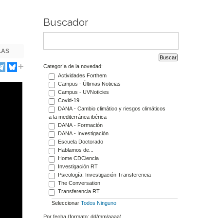
Buscador
LAS
Categoría de la novedad:
Actividades Forthem
Campus - Últimas Noticias
Campus - UVNoticies
Covid-19
DANA - Cambio climático y riesgos climáticos
a la mediterránea ibérica
DANA - Formación
DANA - Investigación
Escuela Doctorado
Hablamos de...
Home CDCiencia
Investigación RT
Psicología. Investigación Transferencia
The Conversation
Transferencia RT
Seleccionar
Todos
Ninguno
Por fecha (formato: dd/mm/aaaa)