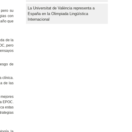
La Universitat de València representa a
 pero su
España en la Olimpiada Lingüística
egias con
Internacional
 daño que
ida de la
POC, pero
 ensayos
riesgo de
 clínica.
na de las
 mejores
 la EPOC.
ica estas
trategias
logía, la