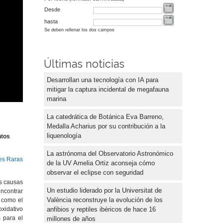
Desde
hasta
Se deben rellenar los dos campos
Últimas noticias
Desarrollan una tecnología con IA para
mitigar la captura incidental de megafauna
marina
La catedrática de Botánica Eva Barreno,
Medalla Acharius por su contribución a la
liquenología
ntos
La astrónoma del Observatorio Astronómico
es Raras
de la UV Amelia Ortiz aconseja cómo
observar el eclipse con seguridad
es causas
Un estudio liderado por la Universitat de
encontrar
València reconstruye la evolución de los
s como el
anfibios y reptiles ibéricos de hace 16
oxidativo
 para el
millones de años