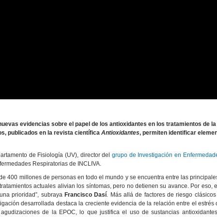
 nuevas evidencias sobre el papel de los antioxidantes en los tratamientos de la
 publicados en la revista científica
Antioxidantes
, permiten identificar eleme
partamento de Fisiología (UV), director del
grupo de Investigación en Enfermedad
nfermedades Respiratorias de INCLIVA.
e 400 millones de personas en todo el mundo y se encuentra entre las principal
tratamientos actuales alivian los síntomas, pero no detienen su avance. Por eso, 
una prioridad”, subraya
Francisco Dasí
. Más allá de factores de riesgo clásico
gación desarrollada destaca la creciente evidencia de la relación entre el estrés 
agudizaciones de la EPOC, lo que justifica el uso de sustancias antioxidantes