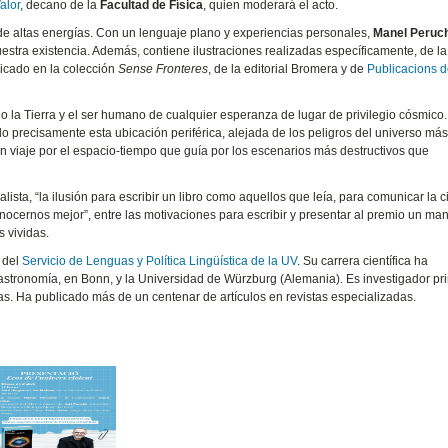
alor
, decano de la
Facultad de Física
, quien moderará el acto.
 de altas energías. Con un lenguaje plano y experiencias personales,
Manel Peruc
estra existencia. Además, contiene ilustraciones realizadas específicamente, de la 
blicado en la colección
Sense Fronteres
, de la editorial Bromera y de
Publicacions d
ado la Tierra y el ser humano de cualquier esperanza de lugar de privilegio cósmico
ido precisamente esta ubicación periférica, alejada de los peligros del universo má
 un viaje por el espacio-tiempo que guía por los escenarios más destructivos que
lista, “la ilusión para escribir un libro como aquellos que leía, para comunicar la c
ocernos mejor”, entre las motivaciones para escribir y presentar al premio un man
 vividas.
r del
Servicio de Lenguas y Política Lingüística de la UV
. Su carrera científica ha
ioastronomía, en Bonn, y la Universidad de Würzburg (Alemania). Es investigador pri
gías. Ha publicado más de un centenar de artículos en revistas especializadas.