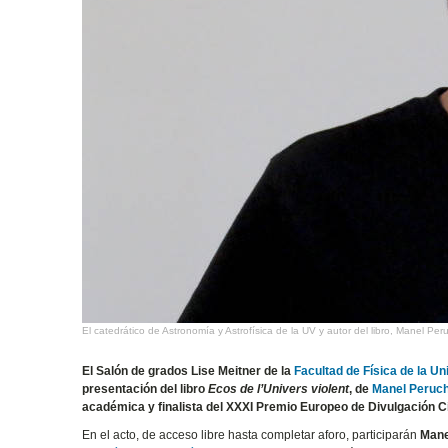
El catedrático de Astronomía y Astrofísica de la UV y autor del libro, Manel Per
El Salón de grados Lise Meitner de la
Facultad de Física de la Un
presentación del libro
Ecos de l’Univers violent
, de
Manel Peruc
académica y finalista del XXXI Premio Europeo de Divulgación Ci
En el acto, de acceso libre hasta completar aforo, participarán
Mane