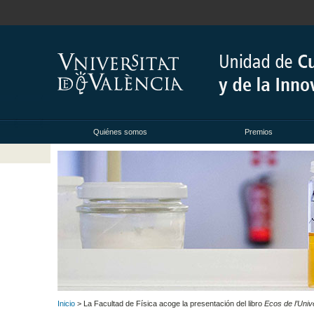
Quiénes somos
Premios
Inicio
> La Facultad de Física acoge la presentación del libro
Ecos de l’Univ