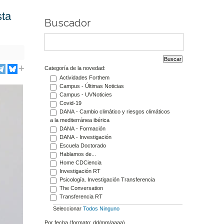
sta
Buscador
Categoría de la novedad:
Actividades Forthem
Campus - Últimas Noticias
Campus - UVNoticies
Covid-19
DANA - Cambio climático y riesgos climáticos
a la mediterránea ibérica
DANA - Formación
DANA - Investigación
Escuela Doctorado
Hablamos de...
Home CDCiencia
Investigación RT
Psicología. Investigación Transferencia
The Conversation
Transferencia RT
Seleccionar
Todos
Ninguno
Por fecha (formato: dd/mm/aaaa)