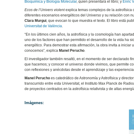
Bioquímica y Biología Molecular
, quien presentará el libro; y
Enric V
Ecos de l’Univers violent
explica temas complejos de la astrofísica
diferentes escenarios energéticos del Universo y su relación con nu
Clara Murgui
, que evocan lo que muestra el texto. El libro está pu
Universitat de València
.
“En los últimos cien años, la astrofísica y la cosmología han apart
uno de los factores que han permitido el desarrollo de la vida ha s
energético. Para demostrar esta afirmación, la obra invita a iniciar
conocemos”, explica
Manel Perucho
.
El investigador también resaltó, en el momento de ser declarado fina
que hacemos; y conocer el universo donde vivimos, que permite con
con reflexiones y anécdotas desde el aprendizaje y las experiencias
Manel Perucho
es catedrático de Astronomía y Astrofísica y directo
transcurrido entre esta Universitat, el Instituto Max Planck de Rad
de proyectos centrados en la astrofísica relativista y de altas ener
Imágenes: