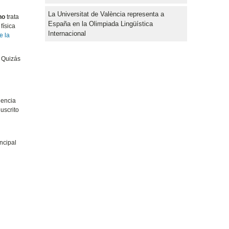
La Universitat de València representa a
ho
trata
España en la Olimpiada Lingüística
física
Internacional
e la
. Quizás
s
iencia
uscrito
ncipal