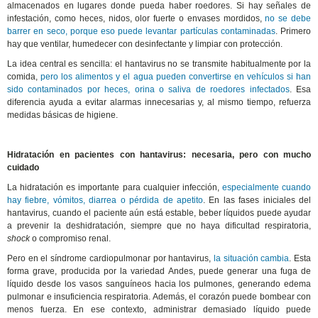
almacenados en lugares donde pueda haber roedores. Si hay señales de
infestación, como heces, nidos, olor fuerte o envases mordidos,
no se debe
barrer en seco, porque eso puede levantar partículas contaminadas
. Primero
hay que ventilar, humedecer con desinfectante y limpiar con protección.
La idea central es sencilla: el hantavirus no se transmite habitualmente por la
comida,
pero los alimentos y el agua pueden convertirse en vehículos si han
sido contaminados por heces, orina o saliva de roedores infectados
. Esa
diferencia ayuda a evitar alarmas innecesarias y, al mismo tiempo, refuerza
medidas básicas de higiene.
Hidratación en pacientes con hantavirus: necesaria, pero con mucho
cuidado
La hidratación es importante para cualquier infección,
especialmente cuando
hay fiebre, vómitos, diarrea o pérdida de apetito
. En las fases iniciales del
hantavirus, cuando el paciente aún está estable, beber líquidos puede ayudar
a prevenir la deshidratación, siempre que no haya dificultad respiratoria,
shock
o compromiso renal.
Pero en el síndrome cardiopulmonar por hantavirus,
la situación cambia
. Esta
forma grave, producida por la variedad Andes, puede generar una fuga de
líquido desde los vasos sanguíneos hacia los pulmones, generando edema
pulmonar e insuficiencia respiratoria. Además, el corazón puede bombear con
menos fuerza. En ese contexto, administrar demasiado líquido puede