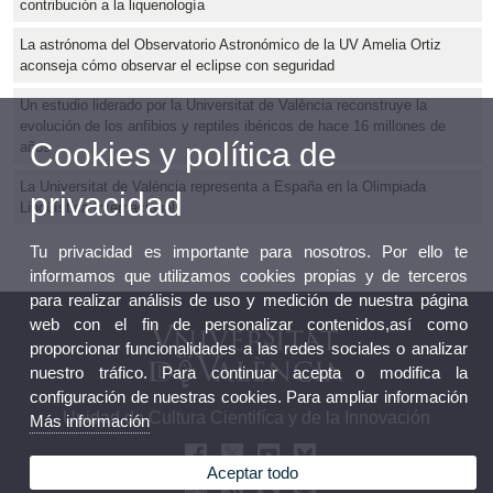
contribución a la liquenología
La astrónoma del Observatorio Astronómico de la UV Amelia Ortiz
aconseja cómo observar el eclipse con seguridad
Un estudio liderado por la Universitat de València reconstruye la
evolución de los anfibios y reptiles ibéricos de hace 16 millones de
Cookies y política de
años
La Universitat de València representa a España en la Olimpiada
privacidad
Lingüística Internacional
Tu privacidad es importante para nosotros. Por ello te
informamos que utilizamos cookies propias y de terceros
para realizar análisis de uso y medición de nuestra página
web con el fin de personalizar contenidos,así como
proporcionar funcionalidades a las redes sociales o analizar
nuestro tráfico. Para continuar acepta o modifica la
configuración de nuestras cookies. Para ampliar información
Unidad de Cultura Cientifíca y de la Innovación
Más información
Aceptar todo