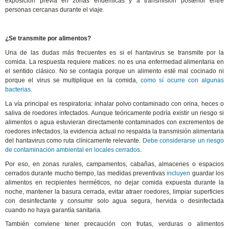
exposición previa en zonas endémicas y a transmisión posterior entre
personas cercanas durante el viaje.
¿Se transmite por alimentos?
Una de las dudas más frecuentes es si el hantavirus se transmite por la
comida. La respuesta requiere matices: no es una enfermedad alimentaria en
el sentido clásico. No se contagia porque un alimento esté mal cocinado ni
porque el virus se multiplique en la comida,
como sí ocurre con algunas
bacterias
.
La vía principal es respiratoria: inhalar polvo contaminado con orina, heces o
saliva de roedores infectados. Aunque teóricamente podría existir un riesgo si
alimentos o agua estuvieran directamente contaminados con excrementos de
roedores infectados, la evidencia actual no respalda la transmisión alimentaria
del hantavirus como ruta clínicamente relevante.
Debe considerarse un riesgo
de contaminación ambiental en locales cerrados
.
Por eso, en zonas rurales, campamentos, cabañas, almacenes o espacios
cerrados durante mucho tiempo, las medidas preventivas
incluyen
guardar los
alimentos en recipientes herméticos, no dejar comida expuesta durante la
noche, mantener la basura cerrada, evitar atraer roedores, limpiar superficies
con desinfectante y consumir solo agua segura, hervida o desinfectada
cuando no haya garantía sanitaria.
También conviene tener precaución con frutas, verduras o alimentos