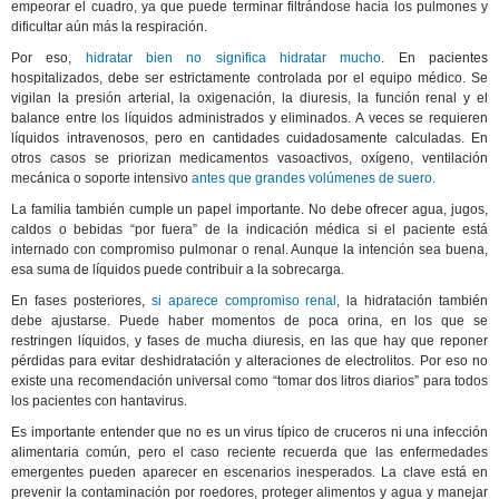
empeorar el cuadro, ya que puede terminar filtrándose hacia los pulmones y
dificultar aún más la respiración.
Por eso,
hidratar bien no significa hidratar mucho
. En pacientes
hospitalizados, debe ser estrictamente controlada por el equipo médico. Se
vigilan la presión arterial, la oxigenación, la diuresis, la función renal y el
balance entre los líquidos administrados y eliminados. A veces se requieren
líquidos intravenosos, pero en cantidades cuidadosamente calculadas. En
otros casos se priorizan medicamentos vasoactivos, oxígeno, ventilación
mecánica o soporte intensivo
antes que grandes volúmenes de suero
.
La familia también cumple un papel importante. No debe ofrecer agua, jugos,
caldos o bebidas “por fuera” de la indicación médica si el paciente está
internado con compromiso pulmonar o renal. Aunque la intención sea buena,
esa suma de líquidos puede contribuir a la sobrecarga.
En fases posteriores,
si aparece compromiso renal
, la hidratación también
debe ajustarse. Puede haber momentos de poca orina, en los que se
restringen líquidos, y fases de mucha diuresis, en las que hay que reponer
pérdidas para evitar deshidratación y alteraciones de electrolitos. Por eso no
existe una recomendación universal como “tomar dos litros diarios” para todos
los pacientes con hantavirus.
Es importante entender que no es un virus típico de cruceros ni una infección
alimentaria común, pero el caso reciente recuerda que las enfermedades
emergentes pueden aparecer en escenarios inesperados. La clave está en
prevenir la contaminación por roedores, proteger alimentos y agua y manejar