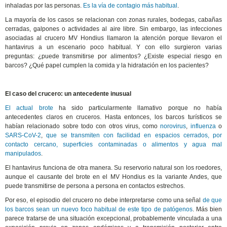
inhaladas por las personas.
Es la vía de contagio más habitual
.
La mayoría de los casos se relacionan con zonas rurales, bodegas, cabañas
cerradas, galpones o actividades al aire libre. Sin embargo, las infecciones
asociadas al crucero MV Hondius llamaron la atención porque llevaron el
hantavirus a un escenario poco habitual. Y con ello surgieron varias
preguntas: ¿puede transmitirse por alimentos? ¿Existe especial riesgo en
barcos? ¿Qué papel cumplen la comida y la hidratación en los pacientes?
El caso del crucero: un antecedente inusual
El actual brote
ha sido particularmente llamativo porque no había
antecedentes claros en cruceros. Hasta entonces, los barcos turísticos se
habían relacionado sobre todo con otros virus, como
norovirus
,
influenza
o
SARS-CoV-2
,
que se transmiten con facilidad en espacios cerrados, por
contacto cercano, superficies contaminadas o alimentos y agua mal
manipulados
.
El hantavirus funciona de otra manera. Su reservorio natural son los roedores,
aunque el causante del brote en el MV Hondius es la variante Andes, que
puede transmitirse de persona a persona en contactos estrechos.
Por eso, el episodio del crucero no debe interpretarse como una señal
de que
los barcos sean un nuevo foco habitual de este tipo de patógenos
. Más bien
parece tratarse de una situación excepcional, probablemente vinculada a una