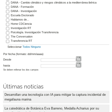
DANA - Cambio climático y riesgos climáticos a la mediterránea ibérica
DANA - Formación
DANA - Investigación
Escuela Doctorado
Hablamos de...
Home CDCiencia
Investigación RT
Psicología. Investigación Transferencia
The Conversation
Transferencia RT
Seleccionar
Todos
Ninguno
Por fecha (formato: dd/mm/aaaa)
Desde
hasta
Se deben rellenar los dos campos
Últimas noticias
Desarrollan una tecnología con IA para mitigar la captura incidental de
megafauna marina
La catedrática de Botánica Eva Barreno, Medalla Acharius por su