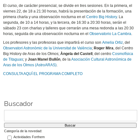
El curso, de carácter presencial, se divide en tres sesiones. En la primera, el
viernes 22, de 18 a 21:30 horas, habrá la presentación de la formación, una
primera charla y una observación nocturna en el
Centro Big History
. La
segunda, de 10 a 14 horas, y la tercera, de 16:30 a 20:30 horas, serán el
sábado 23 con charlas y talleres que cerrarán una mesa redonda a las 20:30
horas, seguida de una observación nocturna en el
Observatorio La Cambra
.
Los profesores y las profesoras que impartirá el curso son
Amelia Ortiz
, del
Observatori Astronòmic de la Universitat de València
;
Roger Mira
, del Centro
Big History de Aras de los Olmos;
Àngela del Castell
, del centro
Cosmofísica
de Titaguas
; y
Joan Manel Bullón
, de la
Asociación Cultural Astronómica de
Aras de los Olmos (AstroARAS)
.
CONSULTA AQUÍ EL PROGRAMA COMPLETO
Buscador
Categoría de la novedad:
Actividades Forthem