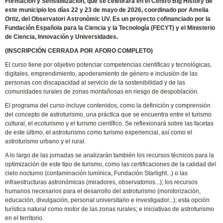
Formación y Sensibilización, que se celebrará en el Centro Big History de
este municipio los días 22 y 23 de mayo de 2026, coordinado por Amelia
Ortiz, del Observatori Astronòmic UV. Es un proyecto cofinanciado por la
Fundación Española para la Ciencia y la Tecnología (FECYT) y el Ministerio
de Ciencia, Innovación y Universidades.
(INSCRIPCIÓN CERRADA POR AFORO COMPLETO)
El curso tiene por objetivo potenciar competencias científicas y tecnológicas,
digitales, emprendimiento, apoderamiento de género e inclusión de las
personas con discapacidad al servicio de la sostenibilidad y de las
comunidades rurales de zonas montañosas en riesgo de despoblación.
El programa del curso incluye contenidos, como la definición y comprensión
del concepto de astroturismo, una práctica que se encuentra entre el turismo
cultural, el ecoturismo y el turismo científico. Se reflexionará sobre las facetas
de este último, el astroturismo como turismo experiencial, así como el
astroturismo urbano y el rural.
A lo largo de las jornadas se analizarán también los recursos técnicos para la
optimización de este tipo de turismo, como las certificaciones de la calidad del
cielo nocturno (contaminación lumínica, Fundación Starlight...) o las
infraestructuras astronómicas (miradores, observatorios...); los recursos
humanos necesarios para el desarrollo del astroturismo (monitorización,
educación, divulgación, personal universitario e investigador...); esta opción
turística natural como motor de las zonas rurales; e iniciativas de astroturismo
en el territorio.