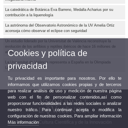
La catedrática de Botánica Eva Barreno, Medalla Acharius por su
contribución a la liquenología
La astrónoma del Observatorio Astronómico de la UV Amelia Ortiz
aconseja cómo observar el eclipse con seguridad
Un estudio liderado por la Universitat de València reconstruye la
evolución de los anfibios y reptiles ibéricos de hace 16 millones de
Cookies y política de
años
La Universitat de València representa a España en la Olimpiada
privacidad
Lingüística Internacional
Tu privacidad es importante para nosotros. Por ello te
informamos que utilizamos cookies propias y de terceros
para realizar análisis de uso y medición de nuestra página
web con el fin de personalizar contenidos,así como
proporcionar funcionalidades a las redes sociales o analizar
nuestro tráfico. Para continuar acepta o modifica la
configuración de nuestras cookies. Para ampliar información
Unidad de Cultura Cientifíca y de la Innovación
Más información