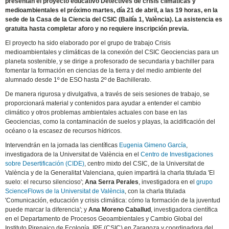
presentan el proyecto educativo Detectives de crisis climáticas y
medioambientales el próximo martes, día 21 de abril, a las 19 horas, en la
sede de la Casa de la Ciencia del CSIC (Bailía 1, València). La asistencia es
gratuita hasta completar aforo y no requiere inscripción previa.
El proyecto ha sido elaborado por el grupo de trabajo Crisis
medioambientales y climáticas de la conexión del CSIC Geociencias para un
planeta sostenible, y se dirige a profesorado de secundaria y bachiller para
fomentar la formación en ciencias de la tierra y del medio ambiente del
alumnado desde 1º de ESO hasta 2º de Bachillerato.
De manera rigurosa y divulgativa, a través de seis sesiones de trabajo, se
proporcionará material y contenidos para ayudar a entender el cambio
climático y otros problemas ambientales actuales con base en las
Geociencias, como la contaminación de suelos y playas, la acidificación del
océano o la escasez de recursos hídricos.
Intervendrán en la jornada las científicas
Eugenia Gimeno García
,
investigadora de la Universitat de València en el
Centro de Investigaciones
sobre Desertificación (CIDE)
, centro mixto del CSIC, de la Universitat de
València y de la Generalitat Valenciana, quien impartirá la charla titulada 'El
suelo: el recurso silencioso';
Ana Serra Perales
, investigadora en el
grupo
ScienceFlows de la Universitat de València
, con la charla titulada
'Comunicación, educación y crisis climática: cómo la formación de la juventud
puede marcar la diferencia'; y
Ana Moreno Caballud
, investigadora científica
en el Departamento de Procesos Geoambientales y Cambio Global del
Instituto Pirenaico de Ecología, IPE (CSIC) en Zaragoza y coordinadora del