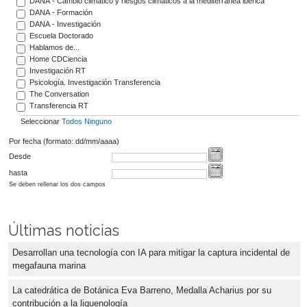
DANA - Cambio climático y riesgos climáticos a la mediterránea ibérica
DANA - Formación
DANA - Investigación
Escuela Doctorado
Hablamos de...
Home CDCiencia
Investigación RT
Psicología. Investigación Transferencia
The Conversation
Transferencia RT
Seleccionar
Todos
Ninguno
Por fecha (formato: dd/mm/aaaa)
Desde
hasta
Se deben rellenar los dos campos
Últimas noticias
Desarrollan una tecnología con IA para mitigar la captura incidental de
megafauna marina
La catedrática de Botánica Eva Barreno, Medalla Acharius por su
contribución a la liquenología