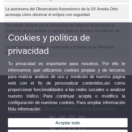
La astrónoma del Observatorio Astronómico de la UV Amelia Ortiz
aconseja cómo observar el eclipse con seguridad
Un estudio liderado por la Universitat de València reconstruye la
evolución de los anfibios y reptiles ibéricos de hace 16 millones de
Cookies y política de
años
La Universitat de València representa a España en la Olimpiada
privacidad
Lingüística Internacional
Tu privacidad es importante para nosotros. Por ello te
informamos que utilizamos cookies propias y de terceros
para realizar análisis de uso y medición de nuestra página
web con el fin de personalizar contenidos,así como
proporcionar funcionalidades a las redes sociales o analizar
nuestro tráfico. Para continuar acepta o modifica la
configuración de nuestras cookies. Para ampliar información
Unidad de Cultura Cientifíca y de la Innovación
Más información
Aceptar todo