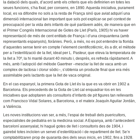
la datació dels quals, d’acord amb els criteris que els definirien en totes les
seues funcions, s’ha fixat, per consens, en 1890. Aquesta iniciativa, purament
local, es va difondre no sols a la resta de França sinó que aviat adquirí una
dimensió internacional tan important que sols pot explicar-se pel context de
preocupació per la vida dels infants de què parlàvem adés, de manera que en
el Primer Congrés Internacional de Gotes de Llet (París, 1905) hi va haver
representació de més de cent entitats de França i d’una cinquantena (amb
representants espanyols), forànies. Però, a més, no es pot entendre la florida
d’aquestes sense tenir en compte l’element cientificotècnic, és a dir, el mètode
per a l’esterilització de la llet, ideat per L. Pasteur, que eleva la temperatura de
la llet a 70º, la hi manté durant 40 minuts i, després, es refreda ràpidament. A
més, amb l’adopció del mètode Gaertner –mesclar la llet de vaca amb un
complex de lactosa i clorur sòdic–, s’obtenia un producte final que era més
assimilable pels lactants que la llet de vaca original.
En el cas espanyol, la primera Gota de Llet és la que es va obrir en 1902 a
Barcelona. Els precedents de la Gota de Llet cal enquadrar-los en les
iniciatives que adoptaren als consultoris d’infants de pit figures tan rellevants
com Francisco Vidal Solares, a Barcelona, o el mateix Joaquín Aguilar Jordán,
a València.
Les noves institucions van ser, a més, l’espai de treball dels puericultors,
especialistes de pediatria en la medicina social. A Espanya, amb l’antecedent
barceloní assenyalat, hi hagué gotes de llet i consultoris des de 1904, i
gairebé totes incloïen un servei d’esterilització i de repartiment de llet. Se’n
comptabilitzaren prop de quaranta des dels seus inicis, en 1902, fins a 1928.