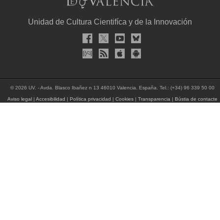
Unidad de Cultura Cientifíca y de la Innovación
© 2026 UV. - Avda. Blasco Ibañez n 13 46010 Valencia. España. Tel.: (+34) 96 339 50 00
Aviso legal
|
Accesibilidad
|
Política privacidad
|
Cookies
|
Transparencia
|
Bústia de contacte