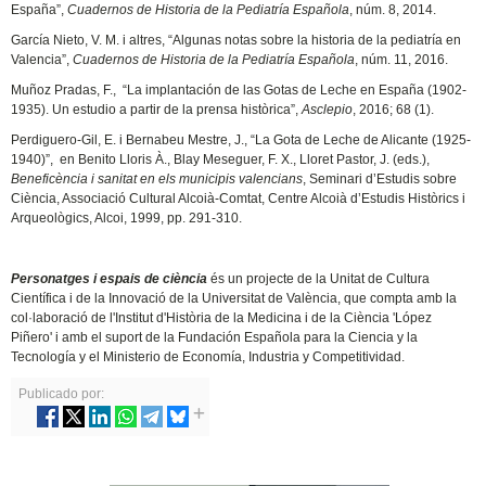
España”,
Cuadernos de Historia de la Pediatría Española
, núm. 8, 2014.
García Nieto, V. M. i altres, “Algunas notas sobre la historia de la pediatría en
Valencia”,
Cuadernos de Historia de la Pediatría Española
, núm. 11, 2016.
Muñoz Pradas, F., “La implantación de las Gotas de Leche en España (1902-
1935). Un estudio a partir de la prensa històrica”,
Asclepio
, 2016; 68 (1).
Perdiguero-Gil, E. i Bernabeu Mestre, J., “La Gota de Leche de Alicante (1925-
1940)”, en Benito Lloris À., Blay Meseguer, F. X., Lloret Pastor, J. (eds.),
Beneficència i sanitat en els municipis valencians
, Seminari d’Estudis sobre
Ciència, Associació Cultural Alcoià-Comtat, Centre Alcoià d’Estudis Històrics i
Arqueològics, Alcoi, 1999, pp. 291-310.
Personatges i espais de ciència
és un projecte de la Unitat de Cultura
Científica i de la Innovació de la Universitat de València, que compta amb la
col·laboració de l'Institut d'Història de la Medicina i de la Ciència 'López
Piñero' i amb el suport de la Fundación Española para la Ciencia y la
Tecnología y el Ministerio de Economía, Industria y Competitividad.
Publicado por: