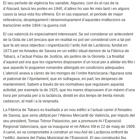
El seu període de vigència fou variable. Algunes, com és el cas de la
d’Alacant, tancà les portes en 1940, d’altres ho van fer més tard i en alguns
casos la seua vida fou efímera. En el cas espanyol, el període de major
rellevància, desplegament i desenvolupament d’aquestes institucions va
transcórrer entre 1904 i la guerra civil.
El cas valencià és especialment interessant. Se sol considerar un antecedent
de la Gota de Llet (encara que en realitat no pot ser considerat com a tal pel
que fa als seus objectius i organització) l’antic Asil de Lactància, fundat en
1873 pel rei Amadeu de Savoia en un edifici situat darrere de la Fàbrica de
Tabacs, a l’actual Palau de Justícia, als jardins de la Glorieta. La finalitat
d’aquest asil era que les cigarreres disposaren d’un local per a alletar els fills i
que aquests hi pogueren romandre albergats en condicions adequades.
L’atenció anava a càrrec de les monges de l’ordre franciscana i figurava sota
el patronat de l’Ajuntament, que en sufragava, en part, les despeses de
manteniment. Sabem a través de les normatives que regulaven aquesta
activitat, per exemple la de 1925, que les mares disposaven d’un màxim d’una
hora per jornada per a la lactància, dividit en dos temps de trenta minuts
cadascun, al matí i a la vesprada.
La Fàbrica de Tabacs es traslladà a un nou edifici a l’actual carrer d’Amadeu
de Savoia, que seria utilitzat per l’Ateneu Mercantil de València, per impuls del
seu president, Tomas Trénor Palavicino, per a promoure-hi l’Exposició
Regional Valenciana, que va inaugurar el rei Alfons XIII el 22 de maig de 1909.
A canvi, es va comprometre a construir un nou Asil de Lactància enfront de
l’edifici, darrere del Palau Municipal de l’Exposició. El seu constructor fou