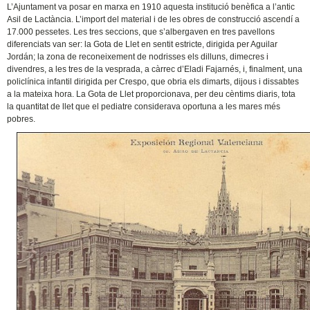
L’Ajuntament va posar en marxa en 1910 aquesta institució benèfica a l’antic
Asil de Lactància. L’import del material i de les obres de construcció ascendí a
17.000 pessetes. Les tres seccions, que s’albergaven en tres pavellons
diferenciats van ser: la Gota de Llet en sentit estricte, dirigida per Aguilar
Jordán; la zona de reconeixement de nodrisses els dilluns, dimecres i
divendres, a les tres de la vesprada, a càrrec d’Eladi Fajarnés, i, finalment, una
policlínica infantil dirigida per Crespo, que obria els dimarts, dijous i dissabtes
a la mateixa hora. La Gota de Llet proporcionava, per deu cèntims diaris, tota
la quantitat de llet que el pediatre considerava oportuna a les mares més
pobres.