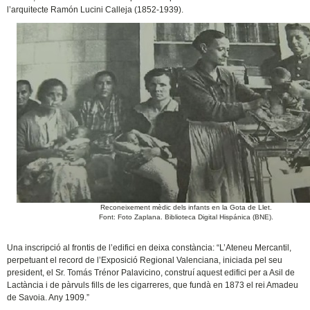
l’arquitecte Ramón Lucini Calleja (1852-1939).
Reconeixement mèdic dels infants en la Gota de Llet.
Font: Foto Zaplana. Biblioteca Digital Hispánica (BNE).
Una inscripció al frontis de l’edifici en deixa constància: “L’Ateneu Mercantil,
perpetuant el record de l’Exposició Regional Valenciana, iniciada pel seu
president, el Sr. Tomás Trénor Palavicino, construí aquest edifici per a Asil de
Lactància i de pàrvuls fills de les cigarreres, que fundà en 1873 el rei Amadeu
de Savoia. Any 1909.”