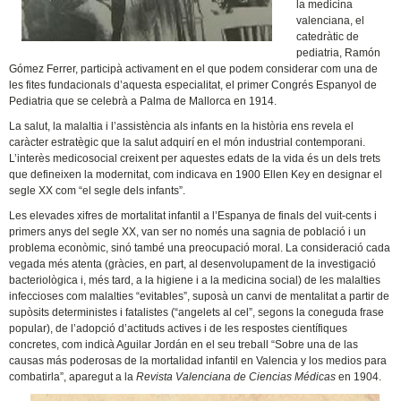
la medicina
valenciana, el
catedràtic de
pediatria, Ramón
Gómez Ferrer, participà activament en el que podem considerar com una de
les fites fundacionals d’aquesta especialitat, el primer Congrés Espanyol de
Pediatria que se celebrà a Palma de Mallorca en 1914.
La salut, la malaltia i l’assistència als infants en la història ens revela el
caràcter estratègic que la salut adquirí en el món industrial contemporani.
L’interès medicosocial creixent per aquestes edats de la vida és un dels trets
que defineixen la modernitat, com indicava en 1900 Ellen Key en designar el
segle XX com “el segle dels infants”.
Les elevades xifres de mortalitat infantil a l’Espanya de finals del vuit-cents i
primers anys del segle XX, van ser no només una sagnia de població i un
problema econòmic, sinó també una preocupació moral. La consideració cada
vegada més atenta (gràcies, en part, al desenvolupament de la investigació
bacteriològica i, més tard, a la higiene i a la medicina social) de les malalties
infeccioses com malalties “evitables”, suposà un canvi de mentalitat a partir de
supòsits deterministes i fatalistes (“angelets al cel”, segons la coneguda frase
popular), de l’adopció d’actituds actives i de les respostes científiques
concretes, com indicà Aguilar Jordán en el seu treball “Sobre una de las
causas más poderosas de la mortalidad infantil en Valencia y los medios para
combatirla”, aparegut a la
Revista Valenciana de Ciencias Médicas
en 1904.