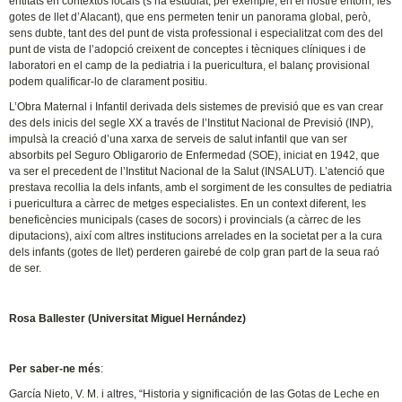
entitats en contextos locals (s’ha estudiat, per exemple, en el nostre entorn, les
gotes de llet d’Alacant), que ens permeten tenir un panorama global, però,
sens dubte, tant des del punt de vista professional i especialitzat com des del
punt de vista de l’adopció creixent de conceptes i tècniques clíniques i de
laboratori en el camp de la pediatria i la puericultura, el balanç provisional
podem qualificar-lo de clarament positiu.
L’Obra Maternal i Infantil derivada dels sistemes de previsió que es van crear
des dels inicis del segle XX a través de l’Institut Nacional de Previsió (INP),
impulsà la creació d’una xarxa de serveis de salut infantil que van ser
absorbits pel Seguro Obligarorio de Enfermedad (SOE), iniciat en 1942, que
va ser el precedent de l’Institut Nacional de la Salut (INSALUT). L’atenció que
prestava recollia la dels infants, amb el sorgiment de les consultes de pediatria
i puericultura a càrrec de metges especialistes. En un context diferent, les
beneficències municipals (cases de socors) i provincials (a càrrec de les
diputacions), així com altres institucions arrelades en la societat per a la cura
dels infants (gotes de llet) perderen gairebé de colp gran part de la seua raó
de ser.
Rosa Ballester (Universitat Miguel Hernández)
Per saber-ne més
:
García Nieto, V. M. i altres, “Historia y significación de las Gotas de Leche en