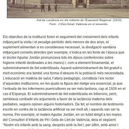
Asil de Lactància en els voltants de l’Exposició Regional (1910)
Font: J Díez Arnal:
Valencia en el recuerdo
.
Els objectius de la institució foren el seguiment del creixement dels infants
mitjançant la visita i el pesatge periòdic dels menors de dos anys, el
suplement alimentari si es considerava necessari, la divulgació sanitària
mitjançant consells directes (per exemple, s’indica en les fonts de l’època que
el doctor Aguilar Jordán pronunciava tots els dijous conferències sobre
higiene infantil destinades a les mares) i, com a element fonamental, el
subministrament de llet esterilitzada. Aquest subministrament de llet gratuït o
molt econòmic era també una forma d’atraure-hi la població més necessitada.
L’educació en matèria de salut, l’afany pedagògic, constituïa l’eix rector
d’aquestes institucions, en les quals la figura del metge era essencial, ja que
l’entrada de les infermeres puericultores va ser més tardana, cap al 1926 en el
cas d’Espanya. El subministrament de llet esterilitzada en biberons, però,
semblava contradir els arguments a favor de la lactància materna dels
pediatres, segons opinen alguns historiadors. De fet, el nombre de testimonis
escrits en contra de la lactància artificial va ser molt alt, i aquests van ser la
norma. Per exemple, el mateix Aguilar Jordán, en un fullet dirigit a les mares
del Consultori d’Infants de Pit i Gota de Llet de València, deia el següent:
“Nodrir els infants amb la sang, després amb la llet i, per últim, amb amor i