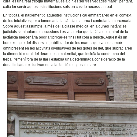
cura, és una real trilogia maternal, és a dir, és ser tres vegades mare”, per tant,
calia fer servir aquestes institucions sols en cas de necessitat real.
En tot cas, el naixement d’aquestes institucions cal emmarcar-lo en el context
de les iniciatives per a fomentar la lactància materna i controlar la mercenària.
Sobre aquest assumpte, a més de la classe mèdica, en algunes instàncies
judicials s’entaularen discussions i es va alertar que la falta de control de la
lactància mercenària podria tipificar-se fins i tot com a delicte. Aquest és un
bon exemple del discurs culpabilitzador de les mares, que va ser també
omnipresent en les activitats divulgatives de les gotes de llet, que subratllaren
la dimensió moral del deure de la maternitat, que incloïa la condemna del
treball femení fora de la llar i establia una determinada consideració de la
dona limitada exclusivament a la funció d’esposa i mare.