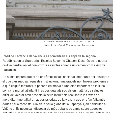
Cartel·la en el frontis de l’Asil de Lactància
Font: J Díez Arnal:
Valencia en el recuerdo.
L’Asil de Lactància de València es convertí en els anys de la segona
República en la Guarderia i Escoles Severino Chacón. Després de la guerra
civil va perdre tant el nom com les escoles i quedà únicament com a Asil de
Lactància.
En suma, encara que hi ha en l’àmbit local i nacional importants estudis sobre
el que van suposar aquestes institucions, i malgrat els nombrosos problemes
a què calgué fer front i la posada en marxa d’una eina important en la lluita
contra la mortalitat infantil i les desigualtats socials en matèria de salut, és
difícil de valorar amb precisió la seua influència real sobre les taxes de
morbiditat i mortalitat en aquestes edats de la vida, ja que ens fan falta més
dades per a reconstruir-la en la seua globalitat a Espanya, i, en particular, a
València. És necessari disposar de més treballs de camp sobre aquestes