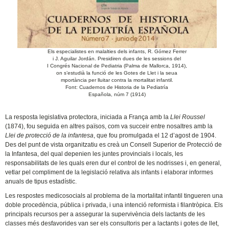
Els especialistes en malalties dels infants, R. Gómez Ferrer
i J. Aguilar Jordán. Presidiren dues de les sessions del
I Congrés Nacional de Pediatria (Palma de Mallorca, 1914),
on s’estudià la funció de les Gotes de Llet i la seua
mportància per lluitar contra la mortalitat infantil.
Font: Cuadernos de Historia de la Pediatría
Española, núm 7 (1914)
La resposta legislativa protectora, iniciada a França amb la
Llei Roussel
(1874), fou seguida en altres països, com va succeir entre nosaltres amb la
Llei de protecció de la infantesa
, que fou promulgada el 12 d’agost de 1904.
Des del punt de vista organitzatiu es creà un Consell Superior de Protecció de
la Infantesa, del qual depenien les juntes provincials i locals, les
responsabilitats de les quals eren dur el control de les nodrisses i, en general,
vetlar pel compliment de la legislació relativa als infants i elaborar informes
anuals de tipus estadístic.
Les respostes medicosocials al problema de la mortalitat infantil tingueren una
doble procedència, pública i privada, i una intenció reformista i filantròpica. Els
principals recursos per a assegurar la supervivència dels lactants de les
classes més desfavorides van ser els consultoris per a lactants i gotes de llet,