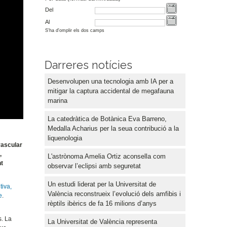
Del
Al
S'ha d'omplir els dos camps
Darreres notícies
Desenvolupen una tecnologia amb IA per a
mitigar la captura accidental de megafauna
marina
La catedràtica de Botànica Eva Barreno,
Medalla Acharius per la seua contribució a la
liquenologia
vascular
,
L'astrònoma Amelia Ortiz aconsella com
nt
observar l’eclipsi amb seguretat
Un estudi liderat per la Universitat de
iva,
València reconstrueix l’evolució dels amfibis i
e
.
rèptils ibèrics de fa 16 milions d’anys
s. La
La Universitat de València representa