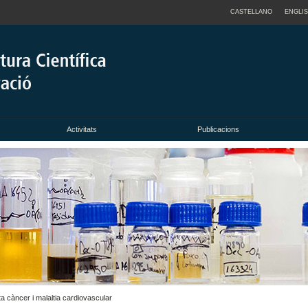
CASTELLANO
ENGLI
Activitats
Publicacions
 càncer i malaltia cardiovascular