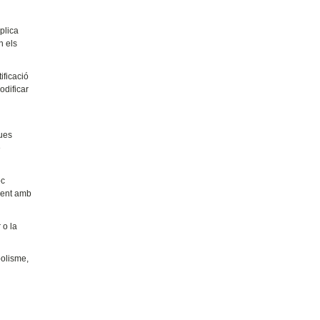
plica
n els
ificació
odificar
dues
e
oc
ament amb
 o la
olisme,