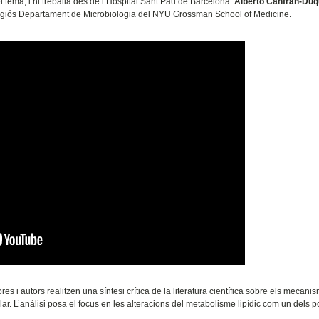
l tema, i hi treballa des de l’Hospital Sant Pau de Barcelona.
Alberto Canfrán-Du
restigiós Departament de Microbiologia del NYU Grossman School of Medicine.
ores i autors realitzen una síntesi crítica de la literatura científica sobre els mecani
lar. L’anàlisi posa el focus en les alteracions del metabolisme lipídic com un dels p