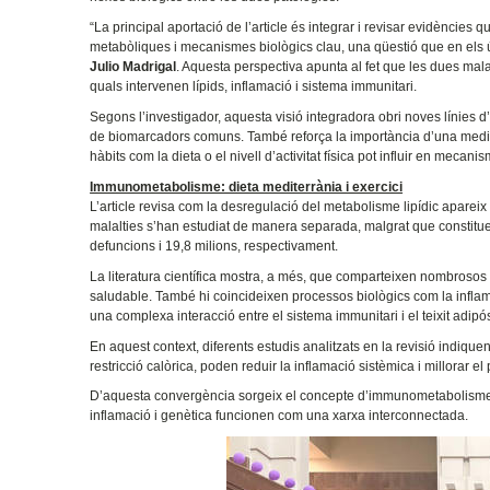
“La principal aportació de l’article és integrar i revisar evidèncie
metabòliques i mecanismes biològics clau, una qüestió que en els 
Julio Madrigal
. Aquesta perspectiva apunta al fet que les dues mal
quals intervenen lípids, inflamació i sistema immunitari.
Segons l’investigador, aquesta visió integradora obri noves línies d
de biomarcadors comuns. També reforça la importància d’una medici
hàbits com la dieta o el nivell d’activitat física pot influir en mecan
Immunometabolisme: dieta mediterrània i exercici
L’article revisa com la desregulació del metabolisme lipídic apare
malalties s’han estudiat de manera separada, malgrat que constituei
defuncions i 19,8 milions, respectivament.
La literatura científica mostra, a més, que comparteixen nombrosos fa
saludable. També hi coincideixen processos biològics com la inflama
una complexa interacció entre el sistema immunitari i el teixit adipó
En aquest context, diferents estudis analitzats en la revisió indiquen
restricció calòrica, poden reduir la inflamació sistèmica i millorar el
D’aquesta convergència sorgeix el concepte d’immunometabolisme:
inflamació i genètica funcionen com una xarxa interconnectada.