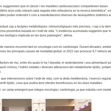
s que suggereixen que el càncer i les malalties cardiovasculars comparteixen bases
últims anys està cobrant cada vegada més rellevància en la recerca biomèdica”, ex
alties poden entendre’s com a manifestacions diverses de desequilibris sistèmics e
’estudi cap a teràpies metabòliques i immunològiques més precises, i cap a la ident
na preventiva basada en l’estil de vida. “L’evidència acumulada suggereix que m
ismes biològics implicats en les dues patologies”, afirma.
ix de manera recurrent tant en oncologia com en cardiologia. Durant dècades, amb
xen les principals causes de mortalitat global: el 2022 van provocar 9,7 milions d
ctors de risc, entre els quals hi ha l’obesitat, el sedentarisme i una alimentació p
ció crònica, l’estrès oxidatiu i diverses alteracions del metabolisme lipídic, junt
s.
 que intervencions sobre l’estil de vida, com la dieta mediterrània, l’exercici regular
 perfil lipídic, cosa que podria tenir efectes beneficiosos en les dues malalties.
 un camp emergent que integra oncologia i cardiologia, ja que estudia com metab