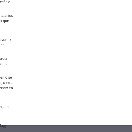
excés o
malalties
ix que
favoreix
ent
oreix
istema
ven o se
s, com la
erteix en
a
up, amb
ology