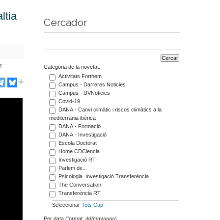
ltia
Cercador
Z
Categoria de la novetat:
Activitats Forthem
Campus - Darreres Noticies
Campus - UVNoticies
Covid-19
DANA - Canvi climàtic i riscos climàtics a la
mediterrània ibèrica
DANA - Formació
DANA - Investigació
Escola Doctorat
Home CDCiencia
Investigació RT
Parlem de...
Psicologia. Investigació Transferència
The Conversation
Transferència RT
Seleccionar
Tots
Cap
Per data (format: dd/mm/aaaa)