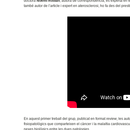
doctora
Noemí Rotllan
, autora de correspondència, és experta en e
també autor de l’article i expert en aterosclerosi, ho fa des del p
En aquest primer treball del grup, publicat en format
review
, les aut
fisiopatològics que comparteixen el càncer i la malaltia cardiovascu
nexes biològics entre les dues patologies.