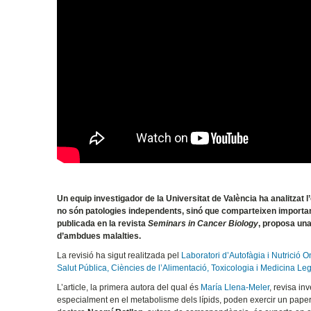
Un equip investigador de la Universitat de València ha analitzat l
no són patologies independents, sinó que comparteixen importan
publicada en la revista
Seminars in Cancer Biology
, proposa una
d’ambdues malalties.
La revisió ha sigut realitzada pel
Laboratori d’Autofàgia i Nutrició 
Salut Pública, Ciències de l’Alimentació, Toxicologia i Medicina Leg
L’article, la primera autora del qual és
María Llena-Meler
, revisa i
especialment en el metabolisme dels lípids, poden exercir un pape