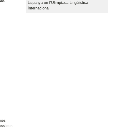
que
,
Espanya en l’Olimpíada Lingüística
Internacional
smes
ossibles