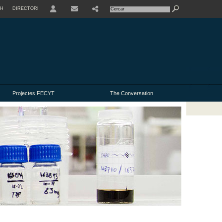
SH
DIRECTORI
USER
Projectes FECYT
The Conversation