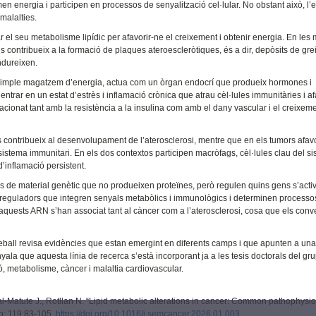
 energia i participen en processos de senyalització cel·lular. No obstant això, l’
malalties.
el seu metabolisme lipídic per afavorir-ne el creixement i obtenir energia. En les 
ids contribueix a la formació de plaques ateroescleròtiques, és a dir, depòsits de gre
endureixen.
un simple magatzem d’energia, actua com un òrgan endocrí que produeix hormones i
ntrar en un estat d’estrès i inflamació crònica que atrau cèl·lules immunitàries i a
acionat tant amb la resistència a la insulina com amb el dany vascular i el creixem
es contribueix al desenvolupament de l’aterosclerosi, mentre que en els tumors afav
 sistema immunitari. En els dos contextos participen macròfags, cèl·lules clau del s
d’inflamació persistent.
es de material genètic que no produeixen proteïnes, però regulen quins gens s’acti
 reguladors que integren senyals metabòlics i immunològics i determinen processo
 en aquests ARN s’han associat tant al càncer com a l’aterosclerosi, cosa que els conv
treball revisa evidències que estan emergint en diferents camps i que apunten a un
yala que aquesta línia de recerca s’està incorporant ja a les tesis doctorals del gr
ió, metabolisme, càncer i malaltia cardiovascular.
-Matute J., Rotllan N. “Lipid metabolic alterations in cancer: Common pathophysi
b; 119:83-105.
https://doi.org/10.1016/j.semcancer.2026.01.003