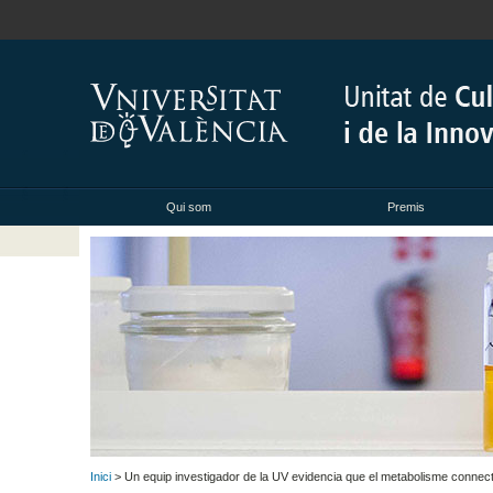
Qui som
Premis
Inici
> Un equip investigador de la UV evidencia que el metabolisme connecta