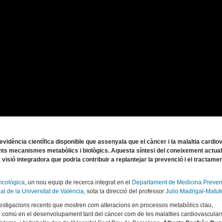
’evidència científica disponible que assenyala que el càncer i la malaltia cardio
ts mecanismes metabòlics i biològics. Aquesta síntesi del coneixement actual
 visió integradora que podria contribuir a replantejar la prevenció i el tractame
Oncològica
, un nou equip de recerca integrat en el
Departament de Medicina Prevent
al de la Universitat de València
, sota la direcció del professor
Julio Madrigal-Matut
nvestigacions recents que mostren com alteracions en processos metabòlics clau,
r comú en el desenvolupament tant del càncer com de les malalties cardiovascular