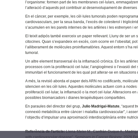
l’organisme: formen part de les membranes cel·lulars, emmagatzemen
l’alteració d’aquests pot contribuir al desenvolupament de diverses 
En el càncer, per exemple, les cèl·lules tumorals poden reprogramar 
cardiovasculars, per la seua banda, l’excés de colesterol i triglicèr
s’acumulen en les parets internes de les artèries i les estrenyen i 
El teixit adipós també exerceix un paper rellevant. Lluny de ser 
citocines. Quan s’expandeix en excés, com ocorre en l’obesitat, pot e
l’alliberament de molècules proinflamatòries. Aquest entorn s’ha rel
tumoral.
Un altre element transversal és la inflamació crònica. En les artèri
processos com la proliferació cel·lular, l’angiogènesi o l’evasió del
immunitari el funcionament de les qual pot alterar-se en situacions 
A més, la revisió aborda el paper dels ARN no codificants, molècul
silencien en les cèl·lules. Aquestes molècules actuen com a nodes
proliferació cel·lular, la inflamació o la mort cel·lular. Alteracions
possibles biomarcadors i dianes terapèutiques compartides.
En paraules del director del grup,
Julio Madrigal-Matute
, “aquest 
connexió metabòlica entre càncer i malaltia cardiovascular”, i assen
l’objectiu d’impulsar una aproximació interdisciplinària entre nutric
Referència de l’article:
Llena-Meler M., Canfrán-Duque A., Madrigal
with cardiovascular disease”.
Seminars in Cancer Biology
. 2026 Fe