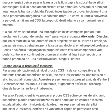
major energia i deixar passar la resta de la llum cap a la subcel·la de silici,
aconseguint així un acoblament eficient entre ambdues. Atès que el brom pot
augmentar la banda prohibida, l’equip investigador va provar inicialment una
capa precursora inorgànica que contenia brom. En canvi, durant la conversió
a perovskita mitjançant CSS, la proporció desitjada no es va mantenir en el
material.
“La solució va ser utilitzar una font orgànica mixta composta per iodur de
metilamoni i bromur de metilamoni”, assenyala el coautor
Alexander Diercks
,
qui, en el marc de la col·laboració en el projecte Nexus d’Horizon Europe, va
passar sis mesos treballant per a la seua tesi doctoral en el grup del professor
Bolink a València. “Mitjançant la proporció entre tots dos components vam
poder controlar el contingut de brom en el material final i aconseguir una
banda prohibida de 1,64 electronvoltios”, afegeix Diercks.
Un pas cap a la producció industrial
Per a una fabricació industrial, el procés CSS ha de ser compatible amb
diferents tipus de superfícies de silici, incloses les texturades, habituals en el
silici industrial i comercial. Aquestes presenten estructures piramidals d’entre 1
i 2 micres sobre les quals la llum rebota, augmentant així el seu recorregut
dins de la cel·la i millorant l’absorció.
Per això, l’equip científic va provar el procés CSS sobre cel·les de silici amb
superfícies planes i nanotexturitzades, més habituals en estudis a xicoteta
escala al laboratori, i microtexturitzades, més representatives del silici
industrial. A les tres superfícies es van formar capes de perovskita amb