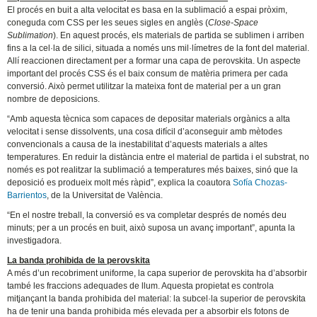
El procés en buit a alta velocitat es basa en la sublimació a espai pròxim,
coneguda com CSS per les seues sigles en anglès (
Close-Space
Sublimation
). En aquest procés, els materials de partida se sublimen i arriben
fins a la cel·la de silici, situada a només uns mil·límetres de la font del material.
Allí reaccionen directament per a formar una capa de perovskita. Un aspecte
important del procés CSS és el baix consum de matèria primera per cada
conversió. Això permet utilitzar la mateixa font de material per a un gran
nombre de deposicions.
“Amb aquesta tècnica som capaces de depositar materials orgànics a alta
velocitat i sense dissolvents, una cosa difícil d’aconseguir amb mètodes
convencionals a causa de la inestabilitat d’aquests materials a altes
temperatures. En reduir la distància entre el material de partida i el substrat, no
només es pot realitzar la sublimació a temperatures més baixes, sinó que la
deposició es produeix molt més ràpid”, explica la coautora
Sofía Chozas-
Barrientos
, de la Universitat de València.
“En el nostre treball, la conversió es va completar després de només deu
minuts; per a un procés en buit, això suposa un avanç important”, apunta la
investigadora.
La banda prohibida de la perovskita
A més d’un recobriment uniforme, la capa superior de perovskita ha d’absorbir
també les fraccions adequades de llum. Aquesta propietat es controla
mitjançant la banda prohibida del material: la subcel·la superior de perovskita
ha de tenir una banda prohibida més elevada per a absorbir els fotons de