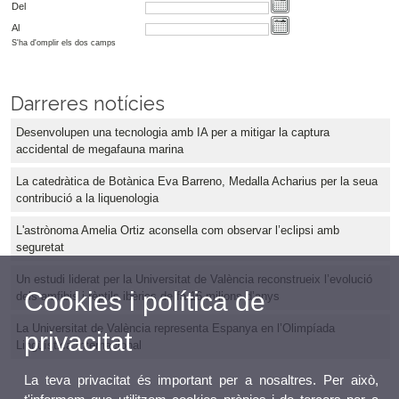
Del
Al
S'ha d'omplir els dos camps
Darreres notícies
Desenvolupen una tecnologia amb IA per a mitigar la captura
accidental de megafauna marina
La catedràtica de Botànica Eva Barreno, Medalla Acharius per la seua
contribució a la liquenologia
L'astrònoma Amelia Ortiz aconsella com observar l’eclipsi amb
seguretat
Un estudi liderat per la Universitat de València reconstrueix l’evolució
Cookies i política de
dels amfibis i rèptils ibèrics de fa 16 milions d’anys
La Universitat de València representa Espanya en l’Olimpíada
privacitat
Lingüística Internacional
La teva privacitat és important per a nosaltres. Per això,