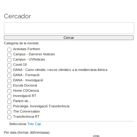
Cercador
Categoria de la novetat:
Activitats Forthem
Campus - Darreres Noticies
Campus - UVNoticies
Covid-19
DANA - Canvi climàtic i riscos climàtics a la mediterrània ibèrica
DANA - Formació
DANA - Investigació
Escola Doctorat
Home CDCiencia
Investigació RT
Parlem de...
Psicologia. Investigació Transferència
The Conversation
Transferència RT
Seleccionar
Tots
Cap
Per data (format: dd/mm/aaaa)