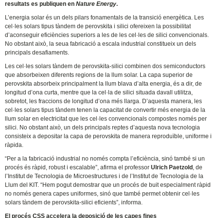
resultats es publiquen en
Nature Energy
.
L’energia solar és un dels pilars fonamentals de la transició energètica. Les
cel·les solars tipus tàndem de perovskita i silici ofereixen la possibilitat
d’aconseguir eficiències superiors a les de les cel·les de silici convencionals.
No obstant això, la seua fabricació a escala industrial constitueix un dels
principals desafiaments.
Les cel·les solars tàndem de perovskita-silici combinen dos semiconductors
que absorbeixen diferents regions de la llum solar. La capa superior de
perovskita absorbeix principalment la llum blava d’alta energia, és a dir, de
longitud d’ona curta, mentre que la cel·la de silici situada davall utilitza,
sobretot, les fraccions de longitud d’ona més llarga. D’aquesta manera, les
cel·les solars tipus tàndem tenen la capacitat de convertir més energia de la
llum solar en electricitat que les cel·les convencionals compostes només per
silici. No obstant això, un dels principals reptes d’aquesta nova tecnologia
consisteix a depositar la capa de perovskita de manera reproduïble, uniforme i
ràpida.
“Per a la fabricació industrial no només compta l’eficiència, sinó també si un
procés és ràpid, robust i escalable”, afirma el professor
Ulrich Paetzold
, de
l’Institut de Tecnologia de Microestructures i de l’Institut de Tecnologia de la
Llum del KIT. “Hem pogut demostrar que un procés de buit especialment ràpid
no només genera capes uniformes, sinó que també permet obtenir cel·les
solars tàndem de perovskita-silici eficients”, informa.
El procés CSS accelera la deposició de les capes fines