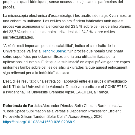
propietats quasi idèntiques, sense necessitat d’ajustar els paràmetres del
procés.
La microscòpia electrònica d’escombratge i les anàlisis de raigs X van mostrar
una cobertura uniforme. Les cel·les solars tàndem fabricades amb aquest
procés van aconseguir una eficiència del 23,5 % sobre cel·les de silici planes,
del 23,7 % sobre cel·les nanotexturitzades i del 24,3 % sobre cel·les
microtexturitzades.
“Això és molt important per a l’escalabilitat”, indica el catedràtic de la
Universitat de València
Hendrik Bolink
. “Un procés que només funcionara
sobre superfícies perfectament llises tindria una utilitat limitada per a
aplicacions industrials. El fet que la sublimació en espai pròxim genere capes
uniformes també sobre cel·les de silici texturades fa que aquest enfocament
siga rellevant per a la indústria”, destaca.
L’estudi és resultat d’una estreta col·laboració entre els grups d’investigació
del KIT i de la Universitat de València. També van participar el CONICET-UNL,
a l’Argentina, i la Université Grenoble Alps/CEA-LITEN, a França.
Referència de l’article:
Alexander Diercks, Sofía Chozas-Barrientos
et al.
“Close Space Sublimation as a Versatile Deposition Process for Efficient
Perovskite Silicon Tandem Solar Cells”.
Nature Energy
, 2026.
https://doi.org/10.1038/s41560-026-02068-9