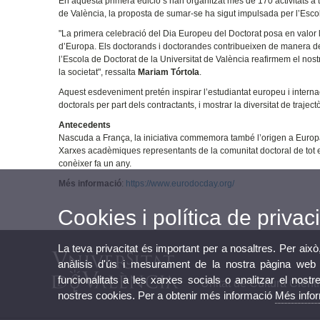
En aquesta primera edició s’han organitzat més de 170 activitats a 
de València, la proposta de sumar-se ha sigut impulsada per l’Esco
"La primera celebració del Dia Europeu del Doctorat posa en valor la
d’Europa. Els doctorands i doctorandes contribueixen de manera dec
l’Escola de Doctorat de la Universitat de València reafirmem el nost
la societat", ressalta
Mariam Tórtola
.
Aquest esdeveniment pretén inspirar l’estudiantat europeu i internac
doctorals per part dels contractants, i mostrar la diversitat de traje
Antecedents
Nascuda a França, la iniciativa commemora també l’origen a Europa de
Xarxes acadèmiques representants de la comunitat doctoral de tot el
conèixer fa un any.
Més informació
:
https://www.eurodocday.org/
Cookies i política de privaci
La teva privacitat és important per a nosaltres. Per això
anàlisis d'ús i mesurament de la nostra pàgina web a
funcionalitats a les xarxes socials o analitzar el nostr
Unitat de Cultura Cientí
nostres cookies. Per a obtenir més informació
Més info