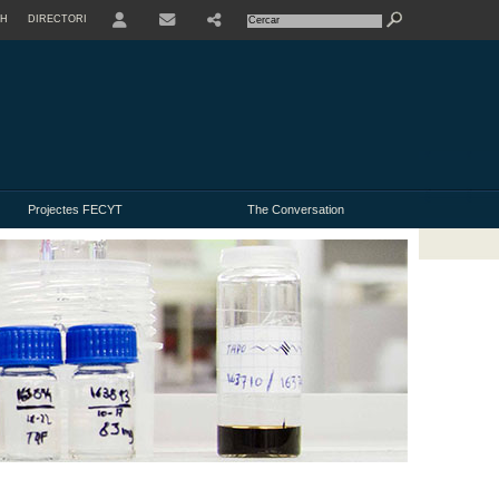
SH
DIRECTORI
USER
Projectes FECYT
The Conversation