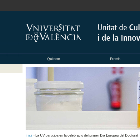
Qui som
Premis
Inici
> La UV participa en la celebració del primer Dia Europeu del Doctorat