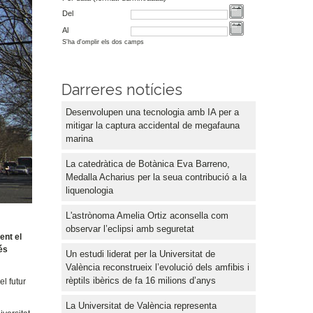
Del
Al
S'ha d'omplir els dos camps
Darreres notícies
Desenvolupen una tecnologia amb IA per a
mitigar la captura accidental de megafauna
marina
La catedràtica de Botànica Eva Barreno,
Medalla Acharius per la seua contribució a la
liquenologia
L'astrònoma Amelia Ortiz aconsella com
observar l’eclipsi amb seguretat
ent el
rés
Un estudi liderat per la Universitat de
València reconstrueix l’evolució dels amfibis i
rèptils ibèrics de fa 16 milions d’anys
l futur
La Universitat de València representa