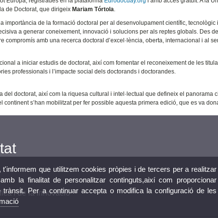
tot Europa, registrades en la plataforma
Eurodocday.org
i amb accés gratuït. A la Un
la de Doctorat, que dirigeix
Mariam Tórtola
.
 importància de la formació doctoral per al desenvolupament científic, tecnològic i
isiva a generar coneixement, innovació i solucions per als reptes globals. Des d
re compromís amb una recerca doctoral d’excel·lència, oberta, internacional i al se
ional a iniciar estudis de doctorat, així com fomentar el reconeixement de les titul
ctòries professionals i l’impacte social dels doctorands i doctorandes.
l doctorat, així com la riquesa cultural i intel·lectual que defineix el panorama cie
 continent s’han mobilitzat per fer possible aquesta primera edició, que es va don
tat
, t'informem que utilitzem cookies pròpies i de tercers per a realitzar
mb la finalitat de personalitzar continguts,així com proporcionar
e trànsit. Per a continuar accepta o modifica la configuració de les
fica i de la Innovació
rmació