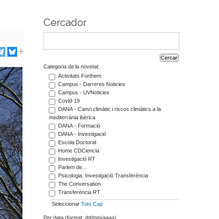
Cercador
Categoria de la novetat:
Activitats Forthem
Campus - Darreres Noticies
Campus - UVNoticies
Covid-19
DANA - Canvi climàtic i riscos climàtics a la
mediterrània ibèrica
DANA - Formació
DANA - Investigació
Escola Doctorat
Home CDCiencia
Investigació RT
Parlem de...
Psicologia. Investigació Transferència
The Conversation
Transferència RT
Seleccionar
Tots
Cap
Per data (format: dd/mm/aaaa)