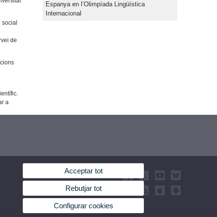
iversitat
Espanya en l’Olimpíada Lingüística
Internacional
 social
e
rvei de
acions
ntífic.
ar a
Acceptar tot
Rebutjar tot
Configurar cookies