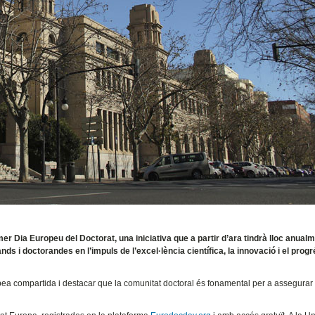
mer Dia Europeu del Doctorat, una iniciativa que a partir d’ara tindrà lloc anualm
nds i doctorandes en l’impuls de l’excel·lència científica, la innovació i el prog
ropea compartida i destacar que la comunitat doctoral és fonamental per a assegurar e