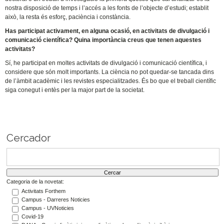
nostra disposició de temps i l’accés a les fonts de l’objecte d’estudi; establit
això, la resta és esforç, paciència i constància.
Has participat activament, en alguna ocasió, en activitats de divulgació i
comunicació científica? Quina importància creus que tenen aquestes
activitats?
Sí, he participat en moltes activitats de divulgació i comunicació científica, i
considere que són molt importants. La ciència no pot quedar-se tancada dins
de l’àmbit acadèmic i les revistes especialitzades. És bo que el treball científic
siga conegut i entès per la major part de la societat.
Cercador
Categoria de la novetat:
Activitats Forthem
Campus - Darreres Noticies
Campus - UVNoticies
Covid-19