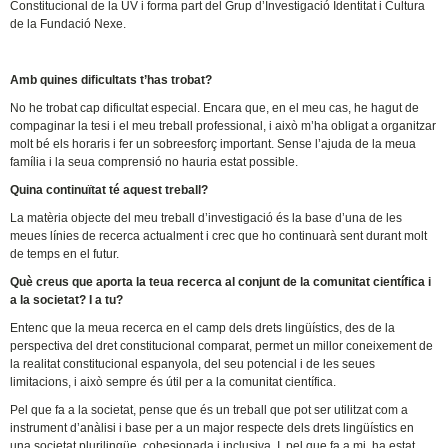
Constitucional de la UV i forma part del Grup d’Investigació Identitat i Cultura
de la Fundació Nexe.
Amb quines dificultats t’has trobat?
No he trobat cap dificultat especial. Encara que, en el meu cas, he hagut de
compaginar la tesi i el meu treball professional, i això m’ha obligat a organitzar
molt bé els horaris i fer un sobreesforç important. Sense l’ajuda de la meua
família i la seua comprensió no hauria estat possible.
Quina continuïtat té aquest treball?
La matèria objecte del meu treball d’investigació és la base d’una de les
meues línies de recerca actualment i crec que ho continuarà sent durant molt
de temps en el futur.
Què creus que aporta la teua recerca al conjunt de la comunitat científica i
a la societat? I a tu?
Entenc que la meua recerca en el camp dels drets lingüístics, des de la
perspectiva del dret constitucional comparat, permet un millor coneixement de
la realitat constitucional espanyola, del seu potencial i de les seues
limitacions, i això sempre és útil per a la comunitat científica.
Pel que fa a la societat, pense que és un treball que pot ser utilitzat com a
instrument d’anàlisi i base per a un major respecte dels drets lingüístics en
una societat plurilingüe, cohesionada i inclusiva. I, pel que fa a mi, ha estat