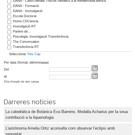
DANA - Canvi climàtic i riscos climàtics a la mediterrània ibèrica
DANA - Formació
DANA - Investigació
Escola Doctorat
Home CDCiencia
Investigació RT
Parlem de...
Psicologia. Investigació Transferència
The Conversation
Transferència RT
Seleccionar
Tots
Cap
Per data (format: dd/mm/aaaa)
Del
Al
S'ha d'omplir els dos camps
Darreres notícies
La catedràtica de Botànica Eva Barreno, Medalla Acharius per la seua
contribució a la liquenologia
L'astrònoma Amelia Ortiz aconsella com observar l’eclipsi amb
seguretat