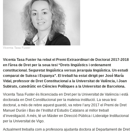
Vicenta Tasa Fuster
Vicenta Tasa Fuster ha rebut el Premi Extraordinari de Doctorat 2017-2018
en l’àrea de Dret per la seua tesi “Drets lingüístics i ordenament
constitucional. Seguretat lingüística versus jerarquia lingüística. Un estudi
comparat de Suïssa i Espanya”. El treball ha estat dirigit per José María
Vidal, professor de Dret Constitucional a la Universitat de València, i Joan
Subirats, catedràtic en Ciències Polítiques a la Universitat de Barcelona.
Vicenta Tasa Fuster és llicenciada en Dret per la Universitat de València i està
doctorada en Dret Constitucional per la mateixa institució. La seua tesi
doctoral, a més de rebre aquest guardó, va rebre l’any 2017 el Premi de Dret
Manuel Durán i Bas de l’Institut d’Estudis Catalans al millor treball
d’investigació. A més, té un Màster en Direcció Pública i Lideratge Institucional
per la Universitat de Vigo.
Actualment treballa com a professora ajudanta doctora al Departament de Dret