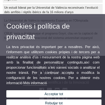
Un estudi liderat per la Universitat de València reconstrueix l’evolució
dels amfibis i rèptils ibèrics de fa 16 milions d’anys
La Universitat de València representa Espanya en l’Olimpíada
Cookies i política de
Lingüística Internacional
CRUE insta a desbloquejar el programa Goyri, clau en la captació de
privacitat
talent i en el relleu generacional del sistema universitari espanyol
La teva privacitat és important per a nosaltres. Per això,
t'informem que utilitzem cookies pròpies i de tercers per a
realitzar anàlisis d'ús i mesurament de la nostra pàgina web
amb la finalitat de personalitzar continguts,així com
proporcionar funcionalitats a les xarxes socials o analitzar el
nostre trànsit. Per a continuar accepta o modifica la
configuració de les nostres cookies. Per a obtenir més
Unitat de Cultura Científica i de la Innovació
informació
Més informació
Acceptar tot
Rebutjar tot