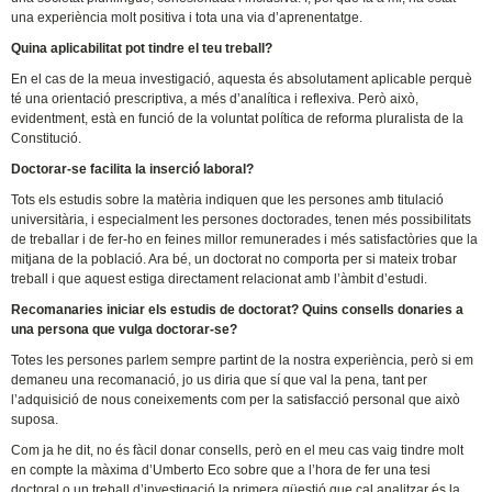
una experiència molt positiva i tota una via d’aprenentatge.
Quina aplicabilitat pot tindre el teu treball?
En el cas de la meua investigació, aquesta és absolutament aplicable perquè
té una orientació prescriptiva, a més d’analítica i reflexiva. Però això,
evidentment, està en funció de la voluntat política de reforma pluralista de la
Constitució.
Doctorar-se facilita la inserció laboral?
Tots els estudis sobre la matèria indiquen que les persones amb titulació
universitària, i especialment les persones doctorades, tenen més possibilitats
de treballar i de fer-ho en feines millor remunerades i més satisfactòries que la
mitjana de la població. Ara bé, un doctorat no comporta per si mateix trobar
treball i que aquest estiga directament relacionat amb l’àmbit d’estudi.
Recomanaries iniciar els estudis de doctorat? Quins consells donaries a
una persona que vulga doctorar-se?
Totes les persones parlem sempre partint de la nostra experiència, però si em
demaneu una recomanació, jo us diria que sí que val la pena, tant per
l’adquisició de nous coneixements com per la satisfacció personal que això
suposa.
Com ja he dit, no és fàcil donar consells, però en el meu cas vaig tindre molt
en compte la màxima d’Umberto Eco sobre que a l’hora de fer una tesi
doctoral o un treball d’investigació la primera qüestió que cal analitzar és la