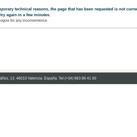
porary technical reasons, the page that has been requested is not curren
try again in a few minutes.
ogize for any inconvenience.
Ibáñez, 13. 46010 Valencia. España. Tel (+34) 963 86 41 00