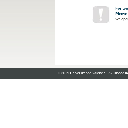
For tem
Please 
We apol
© 2019 Universitat de València - Av. Blasco 