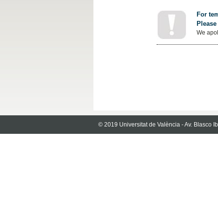
For tem
Please 
We apol
© 2019 Universitat de València - Av. Blasco 