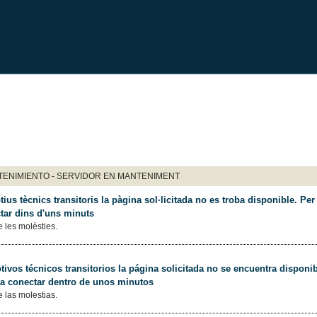
ENIMIENTO - SERVIDOR EN MANTENIMENT
ius tècnics transitoris la pàgina sol·licitada no es troba disponible. Per 
tar dins d'uns minuts
 les molèsties.
ivos técnicos transitorios la página solicitada no se encuentra disponib
 a conectar dentro de unos minutos
 las molestias.