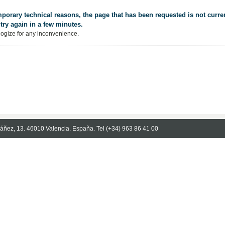
porary technical reasons, the page that has been requested is not curren
try again in a few minutes.
ogize for any inconvenience.
Ibáñez, 13. 46010 Valencia. España. Tel (+34) 963 86 41 00