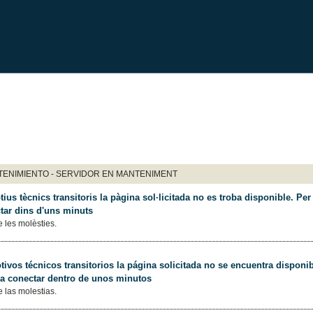
ENIMIENTO - SERVIDOR EN MANTENIMENT
ius tècnics transitoris la pàgina sol·licitada no es troba disponible. Per 
tar dins d'uns minuts
 les molèsties.
ivos técnicos transitorios la página solicitada no se encuentra disponib
 a conectar dentro de unos minutos
 las molestias.