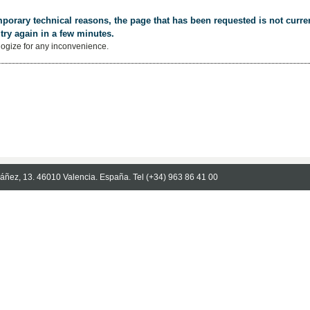
porary technical reasons, the page that has been requested is not curren
try again in a few minutes.
ogize for any inconvenience.
Ibáñez, 13. 46010 Valencia. España. Tel (+34) 963 86 41 00