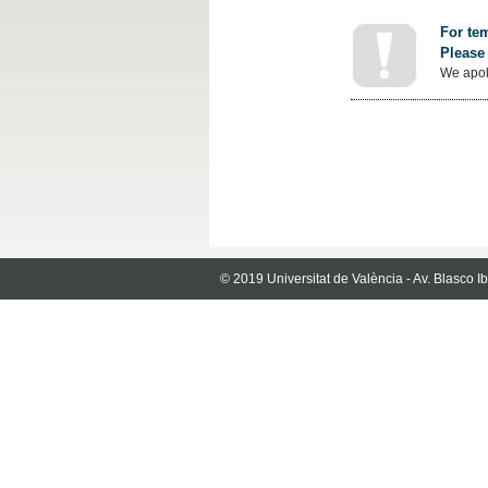
For tem
Please 
We apol
© 2019 Universitat de València - Av. Blasco 