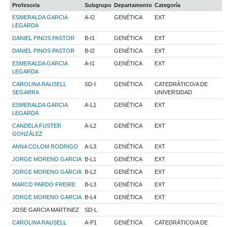
Profesor/a
Subgrupo
Departamento
Categoría
ESMERALDA GARCIA
A-I2
GENÉTICA
EXT
LEGARDA
DANIEL PINOS PASTOR
B-I1
GENÉTICA
EXT
DANIEL PINOS PASTOR
B-I2
GENÉTICA
EXT
ESMERALDA GARCIA
A-I1
GENÉTICA
EXT
LEGARDA
CAROLINA RAUSELL
SD-I
GENÉTICA
CATEDRÁTICO/A DE
SEGARRA
UNIVERSIDAD
ESMERALDA GARCIA
A-L1
GENÉTICA
EXT
LEGARDA
CANDELA FUSTER
A-L2
GENÉTICA
EXT
GONZÁLEZ
ANNA COLOM RODRIGO
A-L3
GENÉTICA
EXT
JORGE MORENO GARCIA
B-L1
GENÉTICA
EXT
JORGE MORENO GARCIA
B-L2
GENÉTICA
EXT
MARCO PARDO FREIRE
B-L3
GENÉTICA
EXT
JORGE MORENO GARCIA
B-L4
GENÉTICA
EXT
JOSE GARCIA MARTINEZ
SD-L
CAROLINA RAUSELL
A-P1
GENÉTICA
CATEDRÁTICO/A DE