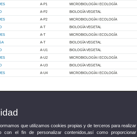
UES
A-P1
MICROBIOLOGÍA I ECOLOGÍA
O
A-P2
BIOLOGÍA VEGETAL
UES
A-P2
MICROBIOLOGÍA I ECOLOGÍA
O
A-T
BIOLOGÍA VEGETAL
UES
A-T
MICROBIOLOGÍA I ECOLOGÍA
GA
A-T
BIOLOGÍA VEGETAL
O
A-U1
BIOLOGÍA VEGETAL
UES
A-U2
MICROBIOLOGÍA I ECOLOGÍA
O
A-U3
BIOLOGÍA VEGETAL
UES
A-U4
MICROBIOLOGÍA I ECOLOGÍA
cidad
nformamos que utilizamos cookies propias y de terceros para realizar
 con el fin de personalizar contenidos,así como proporcionar