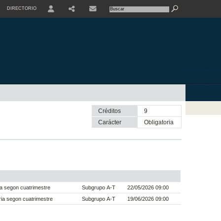
DIRECTORIO
USER
SHARE
CONTACTE
Créditos
9
Carácter
obligatoria
a segon cuatrimestre
Subgrupo A-T
22/05/2026 09:00
ia segon cuatrimestre
Subgrupo A-T
19/06/2026 09:00