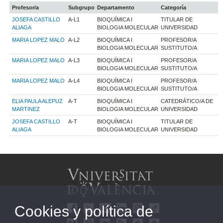
Profesor/a
Subgrupo
Departamento
Categoría
JOSEFA CASTILLO
A-L1
BIOQUÍMICA I
TITULAR DE
ALIAGA
BIOLOGIA MOLECULAR
UNIVERSIDAD
MARIA LOPEZ MALO
A-L2
BIOQUÍMICA I
PROFESOR/A
BIOLOGIA MOLECULAR
SUSTITUTO/A
MARIA LOPEZ MALO
A-L3
BIOQUÍMICA I
PROFESOR/A
BIOLOGIA MOLECULAR
SUSTITUTO/A
MARIA LOPEZ MALO
A-L4
BIOQUÍMICA I
PROFESOR/A
BIOLOGIA MOLECULAR
SUSTITUTO/A
ELIA PAULA ALEPUZ
A-T
BIOQUÍMICA I
CATEDRÁTICO/A DE
MARTINEZ
BIOLOGIA MOLECULAR
UNIVERSIDAD
JOSEFA CASTILLO
A-T
BIOQUÍMICA I
TITULAR DE
ALIAGA
BIOLOGIA MOLECULAR
UNIVERSIDAD
Cookies y política de