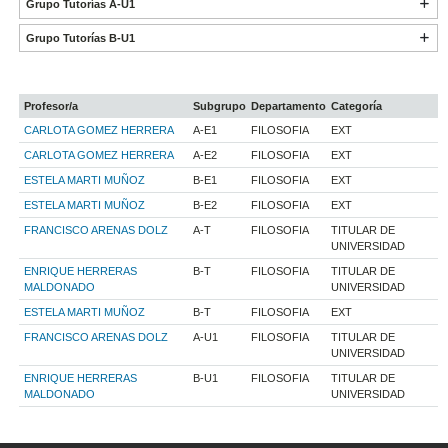
Grupo Tutorías A-U1
Grupo Tutorías B-U1
Profesor/a
Subgrupo
Departamento
Categoría
CARLOTA GOMEZ HERRERA
A-E1
FILOSOFIA
EXT
CARLOTA GOMEZ HERRERA
A-E2
FILOSOFIA
EXT
ESTELA MARTI MUÑOZ
B-E1
FILOSOFIA
EXT
ESTELA MARTI MUÑOZ
B-E2
FILOSOFIA
EXT
FRANCISCO ARENAS DOLZ
A-T
FILOSOFIA
TITULAR DE
UNIVERSIDAD
ENRIQUE HERRERAS
B-T
FILOSOFIA
TITULAR DE
MALDONADO
UNIVERSIDAD
ESTELA MARTI MUÑOZ
B-T
FILOSOFIA
EXT
FRANCISCO ARENAS DOLZ
A-U1
FILOSOFIA
TITULAR DE
UNIVERSIDAD
ENRIQUE HERRERAS
B-U1
FILOSOFIA
TITULAR DE
MALDONADO
UNIVERSIDAD