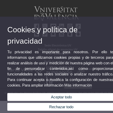
Cookies y política de
privacidad
Sede Electrónica UV
Tablón oficial de anuncios UV
Tu privacidad es importante para nosotros. Por ello t
Plan Estratégico
informamos que utilizamos cookies propias y de terceros par
UVintegridad
Perfil de contratante
realizar análisis de uso y medición de nuestra página web con e
fin de personalizar contenidos,así como proporciona
funcionalidades a las redes sociales o analizar nuestro tráfico
Para continuar acepta o modifica la configuración de nuestra
cookies. Para ampliar información
Más información
© 2026 UV. - Av. Blasco Ibáñez, 13. 46010 València. Espanya. Tel. UV: (+34) 963 86 41 00
Aceptar todo
Aviso legal
|
Accesibilidad
|
Política privacidad
|
Cookies
|
Transparencia
|
Buzón UV
Rechazar todo