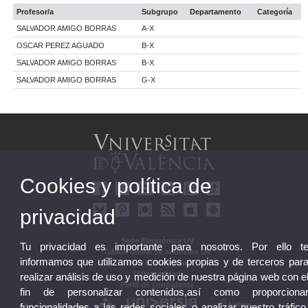
Profesor/a
Subgrupo
Departamento
Categoría
SALVADOR AMIGO BORRAS
A-X
OSCAR PEREZ AGUADO
B-X
SALVADOR AMIGO BORRAS
B-X
SALVADOR AMIGO BORRAS
G-X
Cookies y política de
privacidad
Sede Electrónica UV
Tu privacidad es importante para nosotros. Por ello t
Tablón oficial de anuncios UV
informamos que utilizamos cookies propias y de terceros par
Plan Estratégico
UVintegridad
realizar análisis de uso y medición de nuestra página web con e
Perfil de contratante
fin de personalizar contenidos,así como proporciona
funcionalidades a las redes sociales o analizar nuestro tráfico