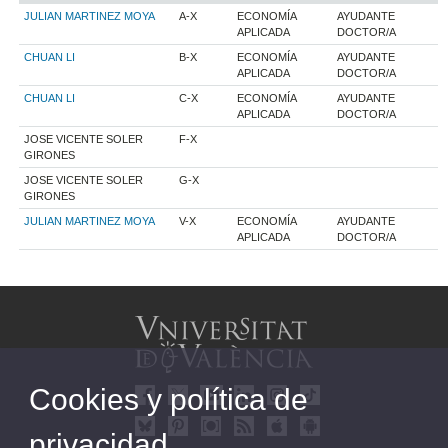
JULIAN MARTINEZ MOYA
A-X
ECONOMÍA
AYUDANTE
APLICADA
DOCTOR/A
CHUAN LI
B-X
ECONOMÍA
AYUDANTE
APLICADA
DOCTOR/A
CHUAN LI
C-X
ECONOMÍA
AYUDANTE
APLICADA
DOCTOR/A
JOSE VICENTE SOLER
F-X
GIRONES
JOSE VICENTE SOLER
G-X
GIRONES
JULIAN MARTINEZ MOYA
V-X
ECONOMÍA
AYUDANTE
APLICADA
DOCTOR/A
Cookies y política de
privacidad