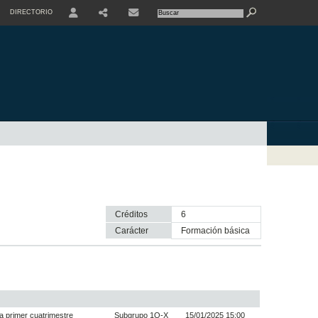
DIRECTORIO
USER
SHARE
CONTACTE
Créditos
6
Carácter
formación básica
a primer cuatrimestre
Subgrupo 1Q-X
15/01/2025 15:00