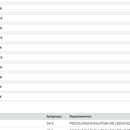
-X
-X
-X
-X
-X
-X
-X
-X
X
X
Subgrupo
Departamento
1A-X
PSICOLOGIA EVOLUTIVA I DE L'EDUCA