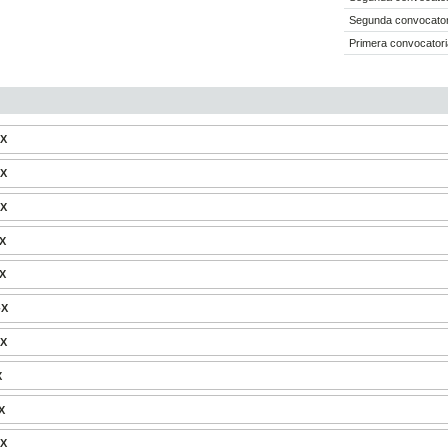
Segunda convocatori
Primera convocatori
-X
-X
-X
-X
-X
-X
-X
X
X
-X