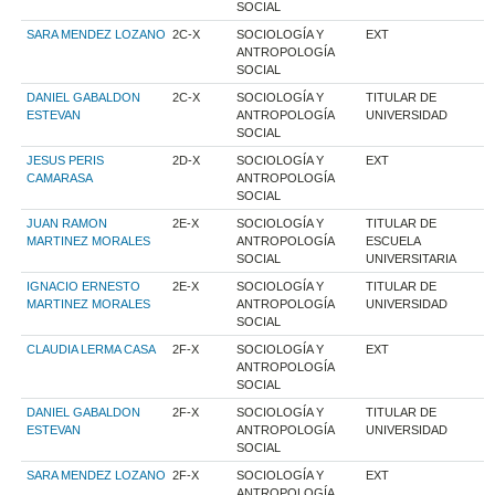
SOCIAL
SARA MENDEZ LOZANO
2C-X
SOCIOLOGÍA Y
EXT
ANTROPOLOGÍA
SOCIAL
DANIEL GABALDON
2C-X
SOCIOLOGÍA Y
TITULAR DE
ESTEVAN
ANTROPOLOGÍA
UNIVERSIDAD
SOCIAL
JESUS PERIS
2D-X
SOCIOLOGÍA Y
EXT
CAMARASA
ANTROPOLOGÍA
SOCIAL
JUAN RAMON
2E-X
SOCIOLOGÍA Y
TITULAR DE
MARTINEZ MORALES
ANTROPOLOGÍA
ESCUELA
SOCIAL
UNIVERSITARIA
IGNACIO ERNESTO
2E-X
SOCIOLOGÍA Y
TITULAR DE
MARTINEZ MORALES
ANTROPOLOGÍA
UNIVERSIDAD
SOCIAL
CLAUDIA LERMA CASA
2F-X
SOCIOLOGÍA Y
EXT
ANTROPOLOGÍA
SOCIAL
DANIEL GABALDON
2F-X
SOCIOLOGÍA Y
TITULAR DE
ESTEVAN
ANTROPOLOGÍA
UNIVERSIDAD
SOCIAL
SARA MENDEZ LOZANO
2F-X
SOCIOLOGÍA Y
EXT
ANTROPOLOGÍA