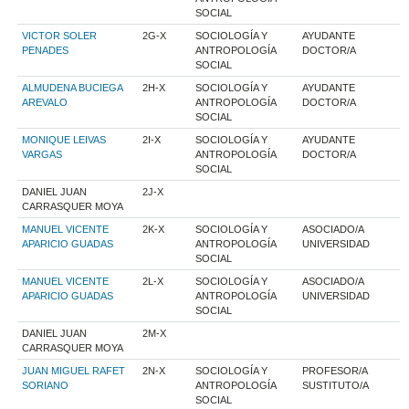
SOCIAL
VICTOR SOLER
2G-X
SOCIOLOGÍA Y
AYUDANTE
PENADES
ANTROPOLOGÍA
DOCTOR/A
SOCIAL
ALMUDENA BUCIEGA
2H-X
SOCIOLOGÍA Y
AYUDANTE
AREVALO
ANTROPOLOGÍA
DOCTOR/A
SOCIAL
MONIQUE LEIVAS
2I-X
SOCIOLOGÍA Y
AYUDANTE
VARGAS
ANTROPOLOGÍA
DOCTOR/A
SOCIAL
DANIEL JUAN
2J-X
CARRASQUER MOYA
MANUEL VICENTE
2K-X
SOCIOLOGÍA Y
ASOCIADO/A
APARICIO GUADAS
ANTROPOLOGÍA
UNIVERSIDAD
SOCIAL
MANUEL VICENTE
2L-X
SOCIOLOGÍA Y
ASOCIADO/A
APARICIO GUADAS
ANTROPOLOGÍA
UNIVERSIDAD
SOCIAL
DANIEL JUAN
2M-X
CARRASQUER MOYA
JUAN MIGUEL RAFET
2N-X
SOCIOLOGÍA Y
PROFESOR/A
SORIANO
ANTROPOLOGÍA
SUSTITUTO/A
SOCIAL