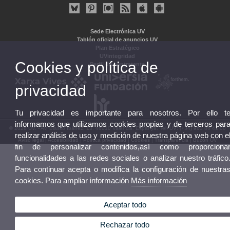
Sede Electrónica UV
Tablón oficial de anuncios UV
Plan Estratégico
UVintegridad
Cookies y política de
Perfil de contratante
privacidad
Tu privacidad es importante para nosotros. Por ello t
informamos que utilizamos cookies propias y de terceros par
© 2026 UV. - Av. Blasco Ibáñez, 13. 46010 València. Espanya. Tel. UV: (+34) 963 86 41 00
realizar análisis de uso y medición de nuestra página web con e
Aviso legal
|
Accesibilidad
|
Política privacidad
|
Cookies
|
Transparencia
|
Buzón UV
fin de personalizar contenidos,así como proporciona
funcionalidades a las redes sociales o analizar nuestro tráfico
Para continuar acepta o modifica la configuración de nuestra
cookies. Para ampliar información
Más información
Aceptar todo
Rechazar todo