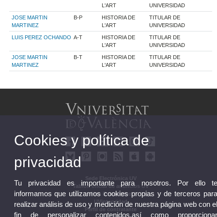
L'ART
UNIVERSIDAD
JOSE MARTIN
B-P
HISTORIA DE
TITULAR DE
MARTINEZ
L'ART
UNIVERSIDAD
LUIS PEREZ OCHANDO
A-T
HISTORIA DE
TITULAR DE
L'ART
UNIVERSIDAD
JOSE MARTIN
B-T
HISTORIA DE
TITULAR DE
MARTINEZ
L'ART
UNIVERSIDAD
Cookies y política de
privacidad
Sede Electrónica UV
Tu privacidad es importante para nosotros. Por ello t
Tablón oficial de anuncios UV
informamos que utilizamos cookies propias y de terceros par
Plan Estratégico
UVintegridad
realizar análisis de uso y medición de nuestra página web con e
Perfil de contratante
fin de personalizar contenidos,así como proporciona