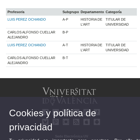
Profesor/a
Subgrupo
Departamento
Categoría
LUIS PEREZ OCHANDO
A-P
HISTORIA DE
TITULAR DE
L'ART
UNIVERSIDAD
CARLOS ALFONSO CUELLAR
B-P
ALEJANDRO
LUIS PEREZ OCHANDO
A-T
HISTORIA DE
TITULAR DE
L'ART
UNIVERSIDAD
CARLOS ALFONSO CUELLAR
B-T
ALEJANDRO
Cookies y política de
privacidad
Sede Electrónica UV