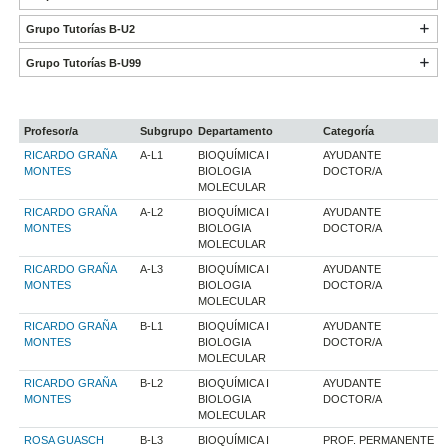
Grupo Tutorías B-U2
Grupo Tutorías B-U99
Profesor/a
Subgrupo
Departamento
Categoría
RICARDO GRAÑA
A-L1
BIOQUÍMICA I
AYUDANTE
MONTES
BIOLOGIA
DOCTOR/A
MOLECULAR
RICARDO GRAÑA
A-L2
BIOQUÍMICA I
AYUDANTE
MONTES
BIOLOGIA
DOCTOR/A
MOLECULAR
RICARDO GRAÑA
A-L3
BIOQUÍMICA I
AYUDANTE
MONTES
BIOLOGIA
DOCTOR/A
MOLECULAR
RICARDO GRAÑA
B-L1
BIOQUÍMICA I
AYUDANTE
MONTES
BIOLOGIA
DOCTOR/A
MOLECULAR
RICARDO GRAÑA
B-L2
BIOQUÍMICA I
AYUDANTE
MONTES
BIOLOGIA
DOCTOR/A
MOLECULAR
ROSA GUASCH
B-L3
BIOQUÍMICA I
PROF. PERMANENTE