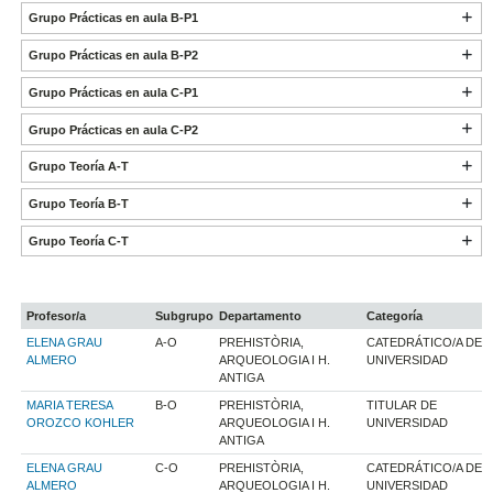
Grupo Prácticas en aula B-P1
Grupo Prácticas en aula B-P2
Grupo Prácticas en aula C-P1
Grupo Prácticas en aula C-P2
Grupo Teoría A-T
Grupo Teoría B-T
Grupo Teoría C-T
Profesor/a
Subgrupo
Departamento
Categoría
ELENA GRAU
A-O
PREHISTÒRIA,
CATEDRÁTICO/A DE
ALMERO
ARQUEOLOGIA I H.
UNIVERSIDAD
ANTIGA
MARIA TERESA
B-O
PREHISTÒRIA,
TITULAR DE
OROZCO KOHLER
ARQUEOLOGIA I H.
UNIVERSIDAD
ANTIGA
ELENA GRAU
C-O
PREHISTÒRIA,
CATEDRÁTICO/A DE
ALMERO
ARQUEOLOGIA I H.
UNIVERSIDAD