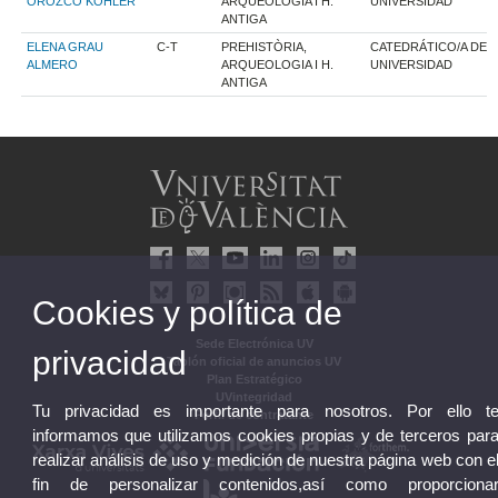
OROZCO KOHLER
ARQUEOLOGIA I H.
UNIVERSIDAD
ANTIGA
ELENA GRAU
C-T
PREHISTÒRIA,
CATEDRÁTICO/A DE
ALMERO
ARQUEOLOGIA I H.
UNIVERSIDAD
ANTIGA
Cookies y política de
Sede Electrónica UV
privacidad
Tablón oficial de anuncios UV
Plan Estratégico
UVintegridad
Tu privacidad es importante para nosotros. Por ello t
Perfil de contratante
informamos que utilizamos cookies propias y de terceros par
realizar análisis de uso y medición de nuestra página web con e
fin de personalizar contenidos,así como proporciona