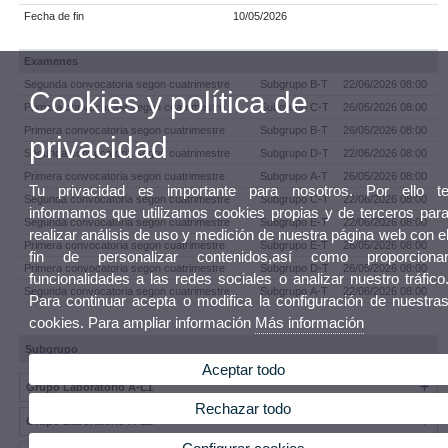
Fecha de fin
10/05/2026
Examenes
Segunda convocatoria segon cuatrimestre
Subgrupo B-T
22/06/2026 08:00
Cookies y política de
Primera convocatoria segon cuatrimestre
Subgrupo C-T
26/05/2026 08:00
Primera convocatoria segon cuatrimestre
Subgrupo B-T
26/05/2026 08:00
privacidad
Segunda convocatoria segon cuatrimestre
Subgrupo D-T
22/06/2026 08:00
Primera convocatoria segon cuatrimestre
Subgrupo A-T
26/05/2026 08:00
Tu privacidad es importante para nosotros. Por ello t
Segunda convocatoria segon cuatrimestre
Subgrupo C-T
22/06/2026 08:00
informamos que utilizamos cookies propias y de terceros par
Segunda convocatoria segon cuatrimestre
Subgrupo E-T
22/06/2026 08:00
realizar análisis de uso y medición de nuestra página web con e
Primera convocatoria segon cuatrimestre
Subgrupo E-T
26/05/2026 08:00
fin de personalizar contenidos,así como proporciona
Primera convocatoria segon cuatrimestre
Subgrupo D-T
26/05/2026 08:00
funcionalidades a las redes sociales o analizar nuestro tráfico
Segunda convocatoria segon cuatrimestre
Subgrupo A-T
22/06/2026 08:00
Para continuar acepta o modifica la configuración de nuestra
cookies. Para ampliar información
Más información
Subgrupo
Aceptar todo
Grupo Laboratorio A-L1
Rechazar todo
Grupo Laboratorio A-L2