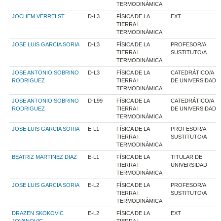
TERMODINÀMICA
JOCHEM VERRELST
D-L3
FÍSICA DE LA
EXT
TIERRA I
TERMODINÀMICA
JOSE LUIS GARCIA SORIA
D-L3
FÍSICA DE LA
PROFESOR/A
TIERRA I
SUSTITUTO/A
TERMODINÀMICA
JOSE ANTONIO SOBRINO
D-L3
FÍSICA DE LA
CATEDRÁTICO/A
RODRIGUEZ
TIERRA I
DE UNIVERSIDAD
TERMODINÀMICA
JOSE ANTONIO SOBRINO
D-L99
FÍSICA DE LA
CATEDRÁTICO/A
RODRIGUEZ
TIERRA I
DE UNIVERSIDAD
TERMODINÀMICA
JOSE LUIS GARCIA SORIA
E-L1
FÍSICA DE LA
PROFESOR/A
TIERRA I
SUSTITUTO/A
TERMODINÀMICA
BEATRIZ MARTINEZ DIAZ
E-L1
FÍSICA DE LA
TITULAR DE
TIERRA I
UNIVERSIDAD
TERMODINÀMICA
JOSE LUIS GARCIA SORIA
E-L2
FÍSICA DE LA
PROFESOR/A
TIERRA I
SUSTITUTO/A
TERMODINÀMICA
DRAZEN SKOKOVIC
E-L2
FÍSICA DE LA
EXT
JOVANOVIC
TIERRA I