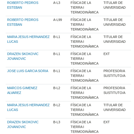
ROBERTO PEDROS
A-L3
FÍSICA DE LA
TITULAR DE
ESTEBAN
TIERRA I
UNIVERSIDAD
TERMODINÀMICA
ROBERTO PEDROS
A-L99
FÍSICA DE LA
TITULAR DE
ESTEBAN
TIERRA I
UNIVERSIDAD
TERMODINÀMICA
MARIA JESUS HERNANDEZ
B-L1
FÍSICA DE LA
TITULAR DE
LUCAS
TIERRA I
UNIVERSIDAD
TERMODINÀMICA
DRAZEN SKOKOVIC
B-L1
FÍSICA DE LA
EXT
JOVANOVIC
TIERRA I
TERMODINÀMICA
JOSE LUIS GARCIA SORIA
B-L1
FÍSICA DE LA
PROFESOR/A
TIERRA I
SUSTITUTO/A
TERMODINÀMICA
MARCOS GIMENEZ
B-L2
FÍSICA DE LA
PROFESOR/A
ALVAREZ
TIERRA I
SUSTITUTO/A
TERMODINÀMICA
MARIA JESUS HERNANDEZ
B-L2
FÍSICA DE LA
TITULAR DE
LUCAS
TIERRA I
UNIVERSIDAD
TERMODINÀMICA
DRAZEN SKOKOVIC
B-L3
FÍSICA DE LA
EXT
JOVANOVIC
TIERRA I
TERMODINÀMICA