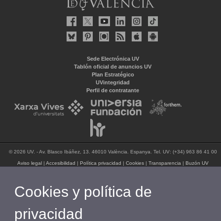
Sede Electrónica UV
Tablón oficial de anuncios UV
Plan Estratégico
UVintegridad
Perfil de contratante
© 2026 UV. - Av. Blasco Ibáñez, 13. 46010 València. Espanya. Tel. UV: (+34) 963 86 41 00
Aviso legal
|
Accesibilidad
|
Política privacidad
|
Cookies
|
Transparencia
|
Buzón UV
Cookies y política de
privacidad