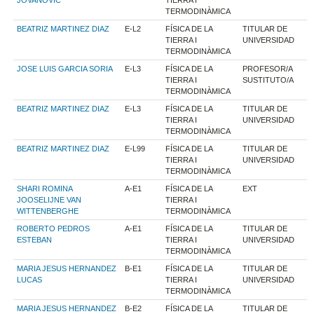
TERMODINÀMICA
BEATRIZ MARTINEZ DIAZ
E-L2
FÍSICA DE LA
TITULAR DE
TIERRA I
UNIVERSIDAD
TERMODINÀMICA
JOSE LUIS GARCIA SORIA
E-L3
FÍSICA DE LA
PROFESOR/A
TIERRA I
SUSTITUTO/A
TERMODINÀMICA
BEATRIZ MARTINEZ DIAZ
E-L3
FÍSICA DE LA
TITULAR DE
TIERRA I
UNIVERSIDAD
TERMODINÀMICA
BEATRIZ MARTINEZ DIAZ
E-L99
FÍSICA DE LA
TITULAR DE
TIERRA I
UNIVERSIDAD
TERMODINÀMICA
SHARI ROMINA
A-E1
FÍSICA DE LA
EXT
JOOSELIJNE VAN
TIERRA I
WITTENBERGHE
TERMODINÀMICA
ROBERTO PEDROS
A-E1
FÍSICA DE LA
TITULAR DE
ESTEBAN
TIERRA I
UNIVERSIDAD
TERMODINÀMICA
MARIA JESUS HERNANDEZ
B-E1
FÍSICA DE LA
TITULAR DE
LUCAS
TIERRA I
UNIVERSIDAD
TERMODINÀMICA
MARIA JESUS HERNANDEZ
B-E2
FÍSICA DE LA
TITULAR DE