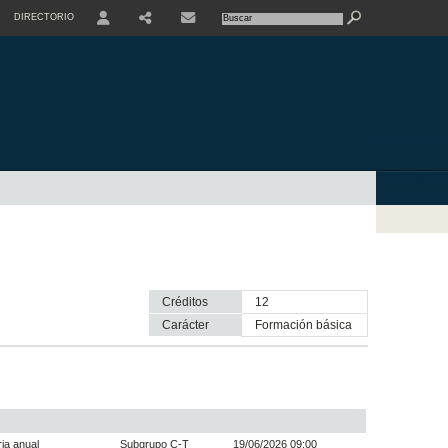
DIRECTORIO
USER
SHARE
CONTACTE
Créditos
12
Carácter
formación básica
ia anual
Subgrupo C-T
19/06/2026 09:00