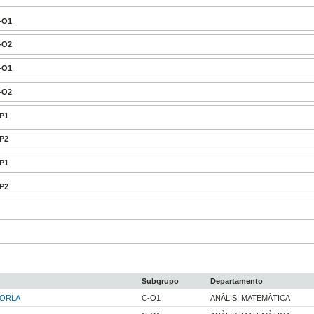
A-O1
A-O2
B-O1
B-O2
-P1
-P2
-P1
-P2
Subgrupo
Departamento
ZORLA
C-O1
ANÀLISI MATEMÀTICA