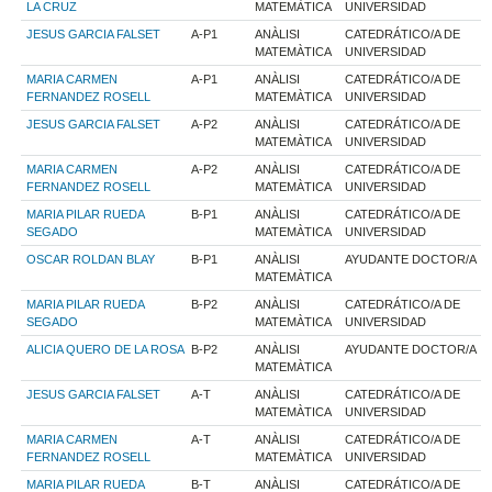
LA CRUZ
MATEMÀTICA
UNIVERSIDAD
JESUS GARCIA FALSET
A-P1
ANÀLISI
CATEDRÁTICO/A DE
MATEMÀTICA
UNIVERSIDAD
MARIA CARMEN
A-P1
ANÀLISI
CATEDRÁTICO/A DE
FERNANDEZ ROSELL
MATEMÀTICA
UNIVERSIDAD
JESUS GARCIA FALSET
A-P2
ANÀLISI
CATEDRÁTICO/A DE
MATEMÀTICA
UNIVERSIDAD
MARIA CARMEN
A-P2
ANÀLISI
CATEDRÁTICO/A DE
FERNANDEZ ROSELL
MATEMÀTICA
UNIVERSIDAD
MARIA PILAR RUEDA
B-P1
ANÀLISI
CATEDRÁTICO/A DE
SEGADO
MATEMÀTICA
UNIVERSIDAD
OSCAR ROLDAN BLAY
B-P1
ANÀLISI
AYUDANTE DOCTOR/A
MATEMÀTICA
MARIA PILAR RUEDA
B-P2
ANÀLISI
CATEDRÁTICO/A DE
SEGADO
MATEMÀTICA
UNIVERSIDAD
ALICIA QUERO DE LA ROSA
B-P2
ANÀLISI
AYUDANTE DOCTOR/A
MATEMÀTICA
JESUS GARCIA FALSET
A-T
ANÀLISI
CATEDRÁTICO/A DE
MATEMÀTICA
UNIVERSIDAD
MARIA CARMEN
A-T
ANÀLISI
CATEDRÁTICO/A DE
FERNANDEZ ROSELL
MATEMÀTICA
UNIVERSIDAD
MARIA PILAR RUEDA
B-T
ANÀLISI
CATEDRÁTICO/A DE