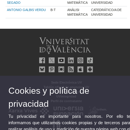
SEGADO
MATEMÀTICA
UNIVERSIDAD
ANTONIO GALBIS VERDU
B-T
ANÀLISI
CATEDRÁTICO/A DE
MATEMÀTICA
UNIVERSIDAD
Sede Electrónica UV
Tablón oficial de anuncios UV
Cookies y política de
Plan Estratégico
UVintegridad
privacidad
Perfil de contratante
Tu privacidad es importante para nosotros. Por ello t
informamos que utilizamos cookies propias y de terceros par
realizar análisis de uso y medición de nuestra página web con e