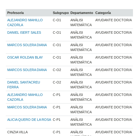
Profesor/a
Subgrupo
Departamento
Categoría
ALEJANDRO MAHILLO
C-O1
ANÀLISI
AYUDANTE DOCTOR/A
CAZORLA
MATEMÀTICA
DANIEL ISERT SALES
C-O1
ANÀLISI
AYUDANTE DOCTOR/A
MATEMÀTICA
MARCOS SOLERA DIANA
C-O1
ANÀLISI
AYUDANTE DOCTOR/A
MATEMÀTICA
OSCAR ROLDAN BLAY
C-O1
ANÀLISI
AYUDANTE DOCTOR/A
MATEMÀTICA
MARCOS SOLERA DIANA
C-O2
ANÀLISI
AYUDANTE DOCTOR/A
MATEMÀTICA
DANIEL SANTACREU
C-O2
ANÀLISI
AYUDANTE DOCTOR/A
FERRA
MATEMÀTICA
ALEJANDRO MAHILLO
C-P1
ANÀLISI
AYUDANTE DOCTOR/A
CAZORLA
MATEMÀTICA
MARCOS SOLERA DIANA
C-P1
ANÀLISI
AYUDANTE DOCTOR/A
MATEMÀTICA
ALICIA QUERO DE LA ROSA
C-P1
ANÀLISI
AYUDANTE DOCTOR/A
MATEMÀTICA
CINZIA VILLA
C-P1
ANÀLISI
AYUDANTE DOCTOR/A