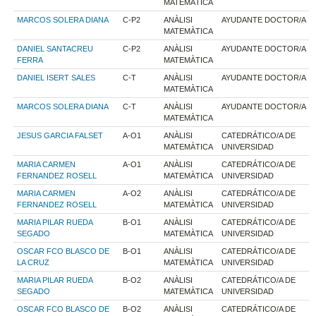
MATEMÀTICA
MARCOS SOLERA DIANA
C-P2
ANÀLISI
AYUDANTE DOCTOR/A
MATEMÀTICA
DANIEL SANTACREU
C-P2
ANÀLISI
AYUDANTE DOCTOR/A
FERRA
MATEMÀTICA
DANIEL ISERT SALES
C-T
ANÀLISI
AYUDANTE DOCTOR/A
MATEMÀTICA
MARCOS SOLERA DIANA
C-T
ANÀLISI
AYUDANTE DOCTOR/A
MATEMÀTICA
JESUS GARCIA FALSET
A-O1
ANÀLISI
CATEDRÁTICO/A DE
MATEMÀTICA
UNIVERSIDAD
MARIA CARMEN
A-O1
ANÀLISI
CATEDRÁTICO/A DE
FERNANDEZ ROSELL
MATEMÀTICA
UNIVERSIDAD
MARIA CARMEN
A-O2
ANÀLISI
CATEDRÁTICO/A DE
FERNANDEZ ROSELL
MATEMÀTICA
UNIVERSIDAD
MARIA PILAR RUEDA
B-O1
ANÀLISI
CATEDRÁTICO/A DE
SEGADO
MATEMÀTICA
UNIVERSIDAD
OSCAR FCO BLASCO DE
B-O1
ANÀLISI
CATEDRÁTICO/A DE
LA CRUZ
MATEMÀTICA
UNIVERSIDAD
MARIA PILAR RUEDA
B-O2
ANÀLISI
CATEDRÁTICO/A DE
SEGADO
MATEMÀTICA
UNIVERSIDAD
OSCAR FCO BLASCO DE
B-O2
ANÀLISI
CATEDRÁTICO/A DE