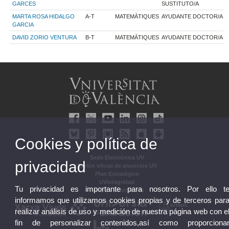
GARCES
SUSTITUTO/A
MARTA ROSA HIDALGO
A-T
MATEMÀTIQUES
AYUDANTE DOCTOR/A
GARCIA
DAVID ZORIO VENTURA
B-T
MATEMÀTIQUES
AYUDANTE DOCTOR/A
Cookies y política de
Sede Electrónica UV
privacidad
Tablón oficial de anuncios UV
Plan Estratégico
UVintegridad
Tu privacidad es importante para nosotros. Por ello t
Perfil de contratante
informamos que utilizamos cookies propias y de terceros par
realizar análisis de uso y medición de nuestra página web con e
fin de personalizar contenidos,así como proporciona