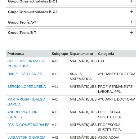
Grupo Otras actividades B-O1
Grupo Otras actividades B-O2
Grupo Teoría A-T
Grupo Teoría B-T
Profesor/a
Subgrupo
Departamento
Categoría
GUILLEM FERNANDEZ
A-I1
MATEMÀTIQUES
EXT
RODRIGUEZ
DANIEL ISERT SALES
A-I1
ANÀLISI
AYUDANTE DOCTOR/A
MATEMÀTICA
SERGIO LOPEZ UREÑA
A-I1
MATEMÀTIQUES
PROF. PERMANENTE
LABORAL PPL
MARTA ROSA HIDALGO
A-I1
MATEMÀTIQUES
AYUDANTE DOCTOR/A
GARCIA
ANDREU MARTORELL
A-I1
MATEMÀTIQUES
PROFESOR/A
GARCES
SUSTITUTO/A
PABLO GOMEZ MORALES
A-I1
MATEMÀTIQUES
PROFESOR/A
SUSTITUTO/A
LUIS ANTONIO GARCIA
A-I2
MATEMÀTIQUES
ASOCIADO/A