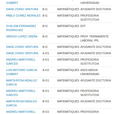
GISBERT
UNIVERSIDAD
DAVID ZORIO VENTURA
B-I1
MATEMÀTIQUES
AYUDANTE DOCTOR/A
PABLO GOMEZ MORALES
B-I1
MATEMÀTIQUES
PROFESOR/A
SUSTITUTO/A
GUILLEM FERNANDEZ
B-I2
MATEMÀTIQUES
EXT
RODRIGUEZ
SERGIO LOPEZ UREÑA
B-I2
MATEMÀTIQUES
PROF. PERMANENTE
LABORAL PPL
DAVID ZORIO VENTURA
B-I2
MATEMÀTIQUES
AYUDANTE DOCTOR/A
DAVID ZORIO VENTURA
A-O1
MATEMÀTIQUES
AYUDANTE DOCTOR/A
ANDREU MARTORELL
A-O1
MATEMÀTIQUES
PROFESOR/A
GARCES
SUSTITUTO/A
LUIS ANTONIO GARCIA
A-O2
MATEMÀTIQUES
ASOCIADO/A
GISBERT
UNIVERSIDAD
MARTA ROSA HIDALGO
B-O1
MATEMÀTIQUES
AYUDANTE DOCTOR/A
GARCIA
ANDREU MARTORELL
B-O1
MATEMÀTIQUES
PROFESOR/A
GARCES
SUSTITUTO/A
MARTA ROSA HIDALGO
B-O2
MATEMÀTIQUES
AYUDANTE DOCTOR/A
GARCIA
ANDREU MARTORELL
B-O2
MATEMÀTIQUES
PROFESOR/A