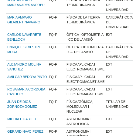
MANZANARES ANDREU
TERMODINÀMICA
DE
UNIVERSIDAD
MARIA AMPARO
FQ-F
FÍSICA DE LA TIERRA I
CATEDRÁTICO/A
GILABERT NAVARRO
TERMODINÀMICA
DE
UNIVERSIDAD
CARLOS NAVARRETE
FQ-F
ÒPTICA I OPTOMETRIA
EXT
BENLLOCH
I CC DE LA VISIÓ
ENRIQUE SILVESTRE
FQ-F
ÒPTICA I OPTOMETRIA
CATEDRÁTICO/A
MORA
I CC DE LA VISIÓ
DE
UNIVERSIDAD
ALEJANDRO MOLINA
FQ-F
FISICA APLICADA I
EXT
SANCHEZ
ELECTROMAGNETISME
AMILCAR BEDOYA PINTO
FQ-F
FISICA APLICADA I
EXT
ELECTROMAGNETISME
ROSA MARIA CORDOBA
FQ-F
FISICA APLICADA I
EXT
CASTILLO
ELECTROMAGNETISME
JUAN DE DIOS
FQ-F
FÍSICA ATÒMICA,
TITULAR DE
ZORNOZA GOMEZ
MOLECULAR I
UNIVERSIDAD
NUCLEAR
MICHAEL GABLER
FQ-F
ASTRONOMIA I
EXT
ASTROFÍSICA
GERARD NAVO PEREZ
FQ-F
ASTRONOMIA I
EXT