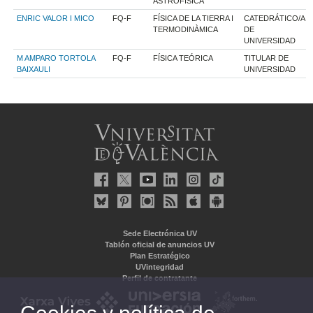
ASTROFÍSICA
ENRIC VALOR I MICO
FQ-F
FÍSICA DE LA TIERRA I
CATEDRÁTICO/A
TERMODINÀMICA
DE
UNIVERSIDAD
M AMPARO TORTOLA
FQ-F
FÍSICA TEÓRICA
TITULAR DE
BAIXAULI
UNIVERSIDAD
Sede Electrónica UV
Tablón oficial de anuncios UV
Plan Estratégico
UVintegridad
Perfil de contratante