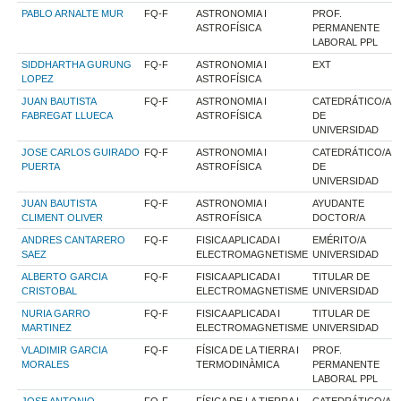
PABLO ARNALTE MUR
FQ-F
ASTRONOMIA I
PROF.
ASTROFÍSICA
PERMANENTE
LABORAL PPL
SIDDHARTHA GURUNG
FQ-F
ASTRONOMIA I
EXT
LOPEZ
ASTROFÍSICA
JUAN BAUTISTA
FQ-F
ASTRONOMIA I
CATEDRÁTICO/A
FABREGAT LLUECA
ASTROFÍSICA
DE
UNIVERSIDAD
JOSE CARLOS GUIRADO
FQ-F
ASTRONOMIA I
CATEDRÁTICO/A
PUERTA
ASTROFÍSICA
DE
UNIVERSIDAD
JUAN BAUTISTA
FQ-F
ASTRONOMIA I
AYUDANTE
CLIMENT OLIVER
ASTROFÍSICA
DOCTOR/A
ANDRES CANTARERO
FQ-F
FISICA APLICADA I
EMÉRITO/A
SAEZ
ELECTROMAGNETISME
UNIVERSIDAD
ALBERTO GARCIA
FQ-F
FISICA APLICADA I
TITULAR DE
CRISTOBAL
ELECTROMAGNETISME
UNIVERSIDAD
NURIA GARRO
FQ-F
FISICA APLICADA I
TITULAR DE
MARTINEZ
ELECTROMAGNETISME
UNIVERSIDAD
VLADIMIR GARCIA
FQ-F
FÍSICA DE LA TIERRA I
PROF.
MORALES
TERMODINÀMICA
PERMANENTE
LABORAL PPL
JOSE ANTONIO
FQ-F
FÍSICA DE LA TIERRA I
CATEDRÁTICO/A