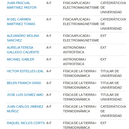
JUAN PASCUAL
A-F
FISICA APLICADA I
CATEDRÁTICO/A
MARTINEZ PASTOR
ELECTROMAGNETISME
DE
UNIVERSIDAD
M DEL CARMEN
A-F
FISICA APLICADA I
CATEDRÁTICO/A
MARTINEZ TOMAS
ELECTROMAGNETISME
DE
UNIVERSIDAD
ALEJANDRO MOLINA
A-F
FISICA APLICADA I
EXT
SANCHEZ
ELECTROMAGNETISME
AURELIA TERESA
A-F
ASTRONOMIA I
EXT
GALLEGO CALVENTE
ASTROFÍSICA
MICHAEL GABLER
A-F
ASTRONOMIA I
EXT
ASTROFÍSICA
VICTOR ESTELLES LEAL
A-F
FÍSICA DE LA TIERRA I
TITULAR DE
TERMODINÀMICA
UNIVERSIDAD
BELEN FRANCH GRAS
A-F
FÍSICA DE LA TIERRA I
TITULAR DE
TERMODINÀMICA
UNIVERSIDAD
JOSE LUIS GOMEZ AMO
A-F
FÍSICA DE LA TIERRA I
TITULAR DE
TERMODINÀMICA
UNIVERSIDAD
JUAN CARLOS JIMENEZ
A-F
FÍSICA DE LA TIERRA I
CATEDRÁTICO/A
MUÑOZ
TERMODINÀMICA
DE
UNIVERSIDAD
RAQUEL NICLOS CORTS
A-F
FÍSICA DE LA TIERRA I
EXT
TERMODINÀMICA