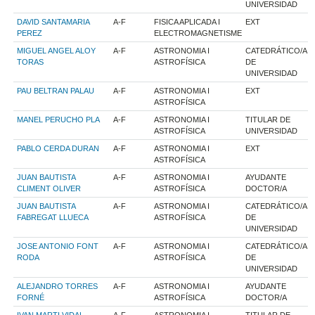
UNIVERSIDAD
DAVID SANTAMARIA
A-F
FISICA APLICADA I
EXT
PEREZ
ELECTROMAGNETISME
MIGUEL ANGEL ALOY
A-F
ASTRONOMIA I
CATEDRÁTICO/A
TORAS
ASTROFÍSICA
DE
UNIVERSIDAD
PAU BELTRAN PALAU
A-F
ASTRONOMIA I
EXT
ASTROFÍSICA
MANEL PERUCHO PLA
A-F
ASTRONOMIA I
TITULAR DE
ASTROFÍSICA
UNIVERSIDAD
PABLO CERDA DURAN
A-F
ASTRONOMIA I
EXT
ASTROFÍSICA
JUAN BAUTISTA
A-F
ASTRONOMIA I
AYUDANTE
CLIMENT OLIVER
ASTROFÍSICA
DOCTOR/A
JUAN BAUTISTA
A-F
ASTRONOMIA I
CATEDRÁTICO/A
FABREGAT LLUECA
ASTROFÍSICA
DE
UNIVERSIDAD
JOSE ANTONIO FONT
A-F
ASTRONOMIA I
CATEDRÁTICO/A
RODA
ASTROFÍSICA
DE
UNIVERSIDAD
ALEJANDRO TORRES
A-F
ASTRONOMIA I
AYUDANTE
FORNÉ
ASTROFÍSICA
DOCTOR/A
IVAN MARTI VIDAL
A-F
ASTRONOMIA I
TITULAR DE