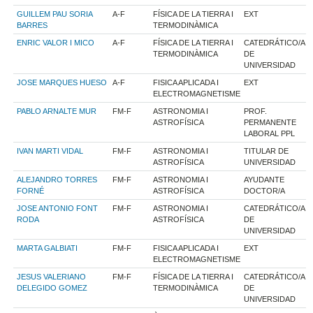
GUILLEM PAU SORIA
A-F
FÍSICA DE LA TIERRA I
EXT
BARRES
TERMODINÀMICA
ENRIC VALOR I MICO
A-F
FÍSICA DE LA TIERRA I
CATEDRÁTICO/A
TERMODINÀMICA
DE
UNIVERSIDAD
JOSE MARQUES HUESO
A-F
FISICA APLICADA I
EXT
ELECTROMAGNETISME
PABLO ARNALTE MUR
FM-F
ASTRONOMIA I
PROF.
ASTROFÍSICA
PERMANENTE
LABORAL PPL
IVAN MARTI VIDAL
FM-F
ASTRONOMIA I
TITULAR DE
ASTROFÍSICA
UNIVERSIDAD
ALEJANDRO TORRES
FM-F
ASTRONOMIA I
AYUDANTE
FORNÉ
ASTROFÍSICA
DOCTOR/A
JOSE ANTONIO FONT
FM-F
ASTRONOMIA I
CATEDRÁTICO/A
RODA
ASTROFÍSICA
DE
UNIVERSIDAD
MARTA GALBIATI
FM-F
FISICA APLICADA I
EXT
ELECTROMAGNETISME
JESUS VALERIANO
FM-F
FÍSICA DE LA TIERRA I
CATEDRÁTICO/A
DELEGIDO GOMEZ
TERMODINÀMICA
DE
UNIVERSIDAD