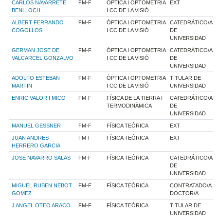
CARLOS NAVARRETE
FM-F
ÒPTICA I OPTOMETRIA
EXT
BENLLOCH
I CC DE LA VISIÓ
ALBERT FERRANDO
FM-F
ÒPTICA I OPTOMETRIA
CATEDRÁTICO/A
COGOLLOS
I CC DE LA VISIÓ
DE
UNIVERSIDAD
GERMAN JOSE DE
FM-F
ÒPTICA I OPTOMETRIA
CATEDRÁTICO/A
VALCARCEL GONZALVO
I CC DE LA VISIÓ
DE
UNIVERSIDAD
ADOLFO ESTEBAN
FM-F
ÒPTICA I OPTOMETRIA
TITULAR DE
MARTIN
I CC DE LA VISIÓ
UNIVERSIDAD
ENRIC VALOR I MICO
FM-F
FÍSICA DE LA TIERRA I
CATEDRÁTICO/A
TERMODINÀMICA
DE
UNIVERSIDAD
MANUEL GESSNER
FM-F
FÍSICA TEÓRICA
EXT
JUAN ANDRES
FM-F
FÍSICA TEÓRICA
EXT
HERRERO GARCIA
JOSE NAVARRO SALAS
FM-F
FÍSICA TEÓRICA
CATEDRÁTICO/A
DE
UNIVERSIDAD
MIGUEL RUBEN NEBOT
FM-F
FÍSICA TEÓRICA
CONTRATADO/A
GOMEZ
DOCTOR/A
J ANGEL OTEO ARACO
FM-F
FÍSICA TEÓRICA
TITULAR DE
UNIVERSIDAD