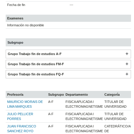
Fecha de fin
---
Examenes
Información no disponible
Subgrupo
Grupo Trabajo fin de estudios A-F
Grupo Trabajo fin de estudios FM-F
Grupo Trabajo fin de estudios FQ-F
Profesor/a
Subgrupo
Departamento
Categoría
MAURICIO MORAIS DE
A-F
FISICA APLICADA I
TITULAR DE
LIMA MARQUES
ELECTROMAGNETISME
UNIVERSIDAD
JULIO PELLICER
A-F
FISICA APLICADA I
TITULAR DE
PORRES
ELECTROMAGNETISME
UNIVERSIDAD
JUAN FRANCISCO
A-F
FISICA APLICADA I
CATEDRÁTICO/A
SANCHEZ ROYO
ELECTROMAGNETISME
DE