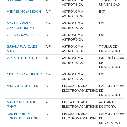
ASTROFÍSICA
UNIVERSIDAD
ANDRES MOYA BEDON
A-F
ASTRONOMIA I
EXT
ASTROFÍSICA
MARTIN FRANZ
A-F
ASTRONOMIA I
EXT
OBERGAULINGER
ASTROFÍSICA
GERARD NAVO PEREZ
A-F
ASTRONOMIA I
EXT
ASTROFÍSICA
SUSANA PLANELLES
A-F
ASTRONOMIA I
TITULAR DE
MIRA
ASTROFÍSICA
UNIVERSIDAD
VICENTE QUILIS QUILIS
A-F
ASTRONOMIA I
CATEDRÁTICO/A
ASTROFÍSICA
DE
UNIVERSIDAD
NICOLAS SANCHIS GUAL
A-F
ASTRONOMIA I
EXT
ASTROFÍSICA
ANA CROS STOTTER
A-F
FISICA APLICADA I
CATEDRÁTICO/A
ELECTROMAGNETISME
DE
UNIVERSIDAD
MARTINA DELGADO
A-F
FISICA APLICADA I
AYUDANTE
PINAR
ELECTROMAGNETISME
DOCTOR/A
DANIEL JORGE
A-F
FISICA APLICADA I
CATEDRÁTICO/A
ERRANDONEA PONCE
ELECTROMAGNETISME
DE
UNIVERSIDAD