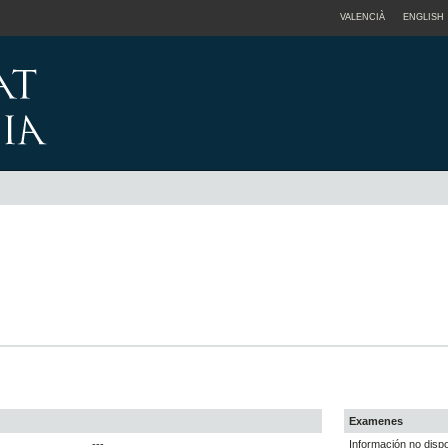
VALENCIÀ
ENGLISH
Examenes
---
Información no dispo