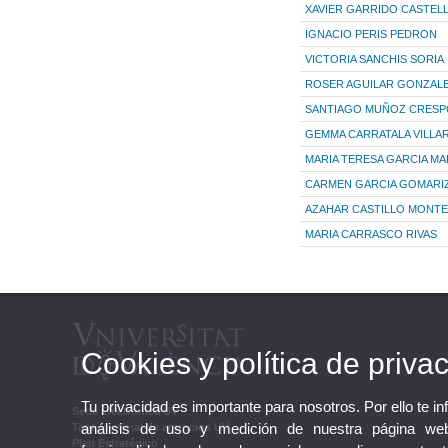
XAVIER GARRIDO CASTEL
IGNACIO PERIS PEDRON
VICTORIA SANCHIS SORIA
ROSER AGUILAR GONZAL
SANTIAGO MUÑOZ CRESP
GEMMA CARRATALA VILLA
MARIA TERESA GARCIA MA
CARMEN GARCIA GOMARI
AZAHAR CASTILLO MONTE
MARIA CARRASCO RIVAS
Cookies y política de priva
Tu privacidad es importante para nosotros. Por ello te i
Sede Electrónica UV
análisis de uso y medición de nuestra página web
Tablón oficial de anuncios UV
Plan Estratégico