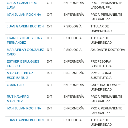
OSCAR CABALLERO
C-T
ENFERMERÍA
PROF. PERMANENTE
LUNA
LABORAL PPL
IVAN JULIAN ROCHINA
C-T
ENFERMERÍA
PROF. PERMANENTE
LABORAL PPL
JUAN GAMBINI BUCHON
C-T
FISIOLOGÍA
TITULAR DE
UNIVERSIDAD
FRANCISCO JOSE DASI
D-T
FISIOLOGÍA
TITULAR DE
FERNANDEZ
UNIVERSIDAD
MARIA PILAR GONZALEZ
D-T
FISIOLOGÍA
AYUDANTE DOCTOR/A
CABO
ESTHER ESPLUGUES
D-T
ENFERMERÍA
PROFESOR/A
CRESPO
SUSTITUTO/A
MARIA DEL PILAR
D-T
ENFERMERÍA
PROFESOR/A
ESCRIBA RUIZ
SUSTITUTO/A
OMAR CAULI
D-T
ENFERMERÍA
CATEDRÁTICO/A DE
UNIVERSIDAD
RUT NAVARRO
D-T
ENFERMERÍA
PROF. PERMANENTE
MARTINEZ
LABORAL PPL
IVAN JULIAN ROCHINA
D-T
ENFERMERÍA
PROF. PERMANENTE
LABORAL PPL
JUAN GAMBINI BUCHON
D-T
FISIOLOGÍA
TITULAR DE
UNIVERSIDAD