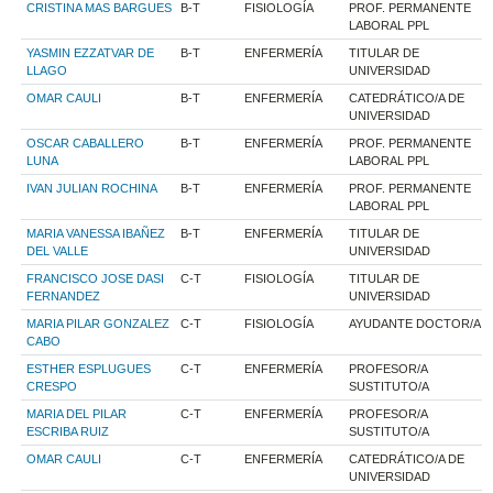
CRISTINA MAS BARGUES
B-T
FISIOLOGÍA
PROF. PERMANENTE
LABORAL PPL
YASMIN EZZATVAR DE
B-T
ENFERMERÍA
TITULAR DE
LLAGO
UNIVERSIDAD
OMAR CAULI
B-T
ENFERMERÍA
CATEDRÁTICO/A DE
UNIVERSIDAD
OSCAR CABALLERO
B-T
ENFERMERÍA
PROF. PERMANENTE
LUNA
LABORAL PPL
IVAN JULIAN ROCHINA
B-T
ENFERMERÍA
PROF. PERMANENTE
LABORAL PPL
MARIA VANESSA IBAÑEZ
B-T
ENFERMERÍA
TITULAR DE
DEL VALLE
UNIVERSIDAD
FRANCISCO JOSE DASI
C-T
FISIOLOGÍA
TITULAR DE
FERNANDEZ
UNIVERSIDAD
MARIA PILAR GONZALEZ
C-T
FISIOLOGÍA
AYUDANTE DOCTOR/A
CABO
ESTHER ESPLUGUES
C-T
ENFERMERÍA
PROFESOR/A
CRESPO
SUSTITUTO/A
MARIA DEL PILAR
C-T
ENFERMERÍA
PROFESOR/A
ESCRIBA RUIZ
SUSTITUTO/A
OMAR CAULI
C-T
ENFERMERÍA
CATEDRÁTICO/A DE
UNIVERSIDAD