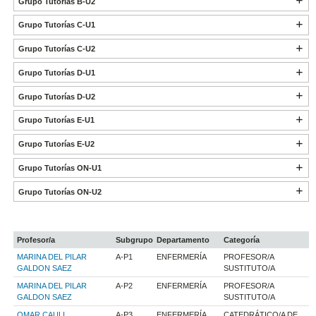
Grupo Tutorías B-U2
Grupo Tutorías C-U1
Grupo Tutorías C-U2
Grupo Tutorías D-U1
Grupo Tutorías D-U2
Grupo Tutorías E-U1
Grupo Tutorías E-U2
Grupo Tutorías ON-U1
Grupo Tutorías ON-U2
Profesor/a
Subgrupo
Departamento
Categoría
MARINA DEL PILAR
A-P1
ENFERMERÍA
PROFESOR/A
GALDON SAEZ
SUSTITUTO/A
MARINA DEL PILAR
A-P2
ENFERMERÍA
PROFESOR/A
GALDON SAEZ
SUSTITUTO/A
OMAR CAULI
A-P3
ENFERMERÍA
CATEDRÁTICO/A DE