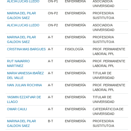
ALICIA LUCAS LLEDO
ON-P1
ENFERMERÍA
ASOCIADO/A
UNIVERSIDAD
MARINA DEL PILAR
ON-P2
ENFERMERÍA
PROFESOR/A
GALDON SAEZ
SUSTITUTO/A
ALICIA LUCAS LLEDO
ON-P2
ENFERMERÍA
ASOCIADO/A
UNIVERSIDAD
MARINA DEL PILAR
A-T
ENFERMERÍA
PROFESOR/A
GALDON SAEZ
SUSTITUTO/A
CRISTINA MAS BARGUES
A-T
FISIOLOGÍA
PROF. PERMANENTE
LABORAL PPL
RUT NAVARRO
A-T
ENFERMERÍA
PROF. PERMANENTE
MARTINEZ
LABORAL PPL
MARIA VANESSA IBAÑEZ
A-T
ENFERMERÍA
TITULAR DE
DEL VALLE
UNIVERSIDAD
IVAN JULIAN ROCHINA
A-T
ENFERMERÍA
PROF. PERMANENTE
LABORAL PPL
YASMIN EZZATVAR DE
A-T
ENFERMERÍA
TITULAR DE
LLAGO
UNIVERSIDAD
OMAR CAULI
A-T
ENFERMERÍA
CATEDRÁTICO/A DE
UNIVERSIDAD
MARINA DEL PILAR
B-T
ENFERMERÍA
PROFESOR/A
GALDON SAEZ
SUSTITUTO/A