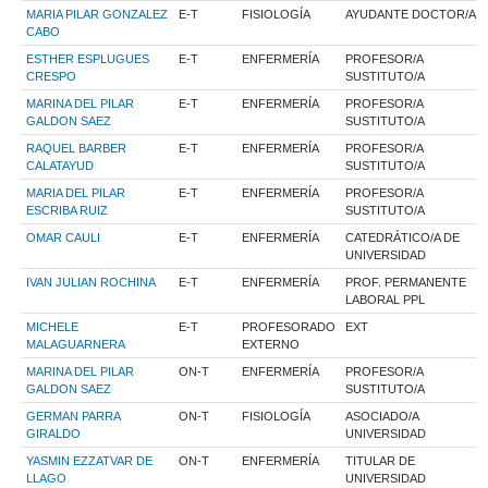
MARIA PILAR GONZALEZ
E-T
FISIOLOGÍA
AYUDANTE DOCTOR/A
CABO
ESTHER ESPLUGUES
E-T
ENFERMERÍA
PROFESOR/A
CRESPO
SUSTITUTO/A
MARINA DEL PILAR
E-T
ENFERMERÍA
PROFESOR/A
GALDON SAEZ
SUSTITUTO/A
RAQUEL BARBER
E-T
ENFERMERÍA
PROFESOR/A
CALATAYUD
SUSTITUTO/A
MARIA DEL PILAR
E-T
ENFERMERÍA
PROFESOR/A
ESCRIBA RUIZ
SUSTITUTO/A
OMAR CAULI
E-T
ENFERMERÍA
CATEDRÁTICO/A DE
UNIVERSIDAD
IVAN JULIAN ROCHINA
E-T
ENFERMERÍA
PROF. PERMANENTE
LABORAL PPL
MICHELE
E-T
PROFESORADO
EXT
MALAGUARNERA
EXTERNO
MARINA DEL PILAR
ON-T
ENFERMERÍA
PROFESOR/A
GALDON SAEZ
SUSTITUTO/A
GERMAN PARRA
ON-T
FISIOLOGÍA
ASOCIADO/A
GIRALDO
UNIVERSIDAD
YASMIN EZZATVAR DE
ON-T
ENFERMERÍA
TITULAR DE
LLAGO
UNIVERSIDAD