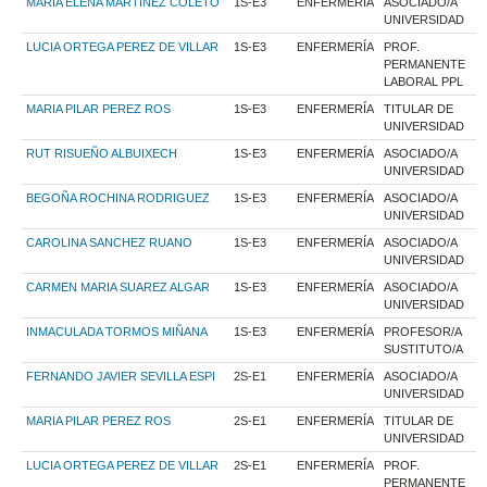
MARIA ELENA MARTINEZ COLETO
1S-E3
ENFERMERÍA
ASOCIADO/A
UNIVERSIDAD
LUCIA ORTEGA PEREZ DE VILLAR
1S-E3
ENFERMERÍA
PROF.
PERMANENTE
LABORAL PPL
MARIA PILAR PEREZ ROS
1S-E3
ENFERMERÍA
TITULAR DE
UNIVERSIDAD
RUT RISUEÑO ALBUIXECH
1S-E3
ENFERMERÍA
ASOCIADO/A
UNIVERSIDAD
BEGOÑA ROCHINA RODRIGUEZ
1S-E3
ENFERMERÍA
ASOCIADO/A
UNIVERSIDAD
CAROLINA SANCHEZ RUANO
1S-E3
ENFERMERÍA
ASOCIADO/A
UNIVERSIDAD
CARMEN MARIA SUAREZ ALGAR
1S-E3
ENFERMERÍA
ASOCIADO/A
UNIVERSIDAD
INMACULADA TORMOS MIÑANA
1S-E3
ENFERMERÍA
PROFESOR/A
SUSTITUTO/A
FERNANDO JAVIER SEVILLA ESPI
2S-E1
ENFERMERÍA
ASOCIADO/A
UNIVERSIDAD
MARIA PILAR PEREZ ROS
2S-E1
ENFERMERÍA
TITULAR DE
UNIVERSIDAD
LUCIA ORTEGA PEREZ DE VILLAR
2S-E1
ENFERMERÍA
PROF.
PERMANENTE