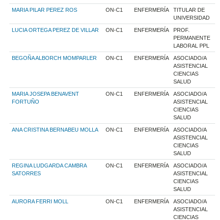
MARIA PILAR PEREZ ROS
ON-C1
ENFERMERÍA
TITULAR DE
UNIVERSIDAD
LUCIA ORTEGA PEREZ DE VILLAR
ON-C1
ENFERMERÍA
PROF.
PERMANENTE
LABORAL PPL
BEGOÑA ALBORCH MOMPARLER
ON-C1
ENFERMERÍA
ASOCIADO/A
ASISTENCIAL
CIENCIAS
SALUD
MARIA JOSEPA BENAVENT
ON-C1
ENFERMERÍA
ASOCIADO/A
FORTUÑO
ASISTENCIAL
CIENCIAS
SALUD
ANA CRISTINA BERNABEU MOLLA
ON-C1
ENFERMERÍA
ASOCIADO/A
ASISTENCIAL
CIENCIAS
SALUD
REGINA LUDGARDA CAMBRA
ON-C1
ENFERMERÍA
ASOCIADO/A
SATORRES
ASISTENCIAL
CIENCIAS
SALUD
AURORA FERRI MOLL
ON-C1
ENFERMERÍA
ASOCIADO/A
ASISTENCIAL
CIENCIAS