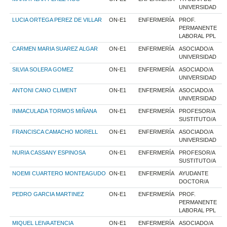
UNIVERSIDAD
LUCIA ORTEGA PEREZ DE VILLAR
ON-E1
ENFERMERÍA
PROF.
PERMANENTE
LABORAL PPL
CARMEN MARIA SUAREZ ALGAR
ON-E1
ENFERMERÍA
ASOCIADO/A
UNIVERSIDAD
SILVIA SOLERA GOMEZ
ON-E1
ENFERMERÍA
ASOCIADO/A
UNIVERSIDAD
ANTONI CANO CLIMENT
ON-E1
ENFERMERÍA
ASOCIADO/A
UNIVERSIDAD
INMACULADA TORMOS MIÑANA
ON-E1
ENFERMERÍA
PROFESOR/A
SUSTITUTO/A
FRANCISCA CAMACHO MORELL
ON-E1
ENFERMERÍA
ASOCIADO/A
UNIVERSIDAD
NURIA CASSANY ESPINOSA
ON-E1
ENFERMERÍA
PROFESOR/A
SUSTITUTO/A
NOEMI CUARTERO MONTEAGUDO
ON-E1
ENFERMERÍA
AYUDANTE
DOCTOR/A
PEDRO GARCIA MARTINEZ
ON-E1
ENFERMERÍA
PROF.
PERMANENTE
LABORAL PPL
MIQUEL LEIVA ATENCIA
ON-E1
ENFERMERÍA
ASOCIADO/A