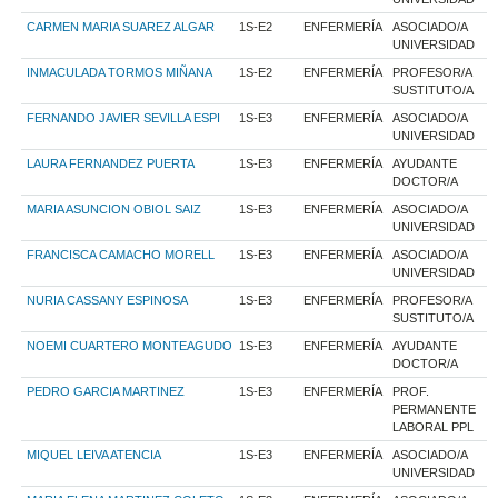
CARMEN MARIA SUAREZ ALGAR
1S-E2
ENFERMERÍA
ASOCIADO/A
UNIVERSIDAD
INMACULADA TORMOS MIÑANA
1S-E2
ENFERMERÍA
PROFESOR/A
SUSTITUTO/A
FERNANDO JAVIER SEVILLA ESPI
1S-E3
ENFERMERÍA
ASOCIADO/A
UNIVERSIDAD
LAURA FERNANDEZ PUERTA
1S-E3
ENFERMERÍA
AYUDANTE
DOCTOR/A
MARIA ASUNCION OBIOL SAIZ
1S-E3
ENFERMERÍA
ASOCIADO/A
UNIVERSIDAD
FRANCISCA CAMACHO MORELL
1S-E3
ENFERMERÍA
ASOCIADO/A
UNIVERSIDAD
NURIA CASSANY ESPINOSA
1S-E3
ENFERMERÍA
PROFESOR/A
SUSTITUTO/A
NOEMI CUARTERO MONTEAGUDO
1S-E3
ENFERMERÍA
AYUDANTE
DOCTOR/A
PEDRO GARCIA MARTINEZ
1S-E3
ENFERMERÍA
PROF.
PERMANENTE
LABORAL PPL
MIQUEL LEIVA ATENCIA
1S-E3
ENFERMERÍA
ASOCIADO/A
UNIVERSIDAD