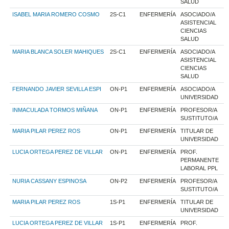
SALUD
ISABEL MARIA ROMERO COSMO
2S-C1
ENFERMERÍA
ASOCIADO/A
ASISTENCIAL
CIENCIAS
SALUD
MARIA BLANCA SOLER MAHIQUES
2S-C1
ENFERMERÍA
ASOCIADO/A
ASISTENCIAL
CIENCIAS
SALUD
FERNANDO JAVIER SEVILLA ESPI
ON-P1
ENFERMERÍA
ASOCIADO/A
UNIVERSIDAD
INMACULADA TORMOS MIÑANA
ON-P1
ENFERMERÍA
PROFESOR/A
SUSTITUTO/A
MARIA PILAR PEREZ ROS
ON-P1
ENFERMERÍA
TITULAR DE
UNIVERSIDAD
LUCIA ORTEGA PEREZ DE VILLAR
ON-P1
ENFERMERÍA
PROF.
PERMANENTE
LABORAL PPL
NURIA CASSANY ESPINOSA
ON-P2
ENFERMERÍA
PROFESOR/A
SUSTITUTO/A
MARIA PILAR PEREZ ROS
1S-P1
ENFERMERÍA
TITULAR DE
UNIVERSIDAD
LUCIA ORTEGA PEREZ DE VILLAR
1S-P1
ENFERMERÍA
PROF.