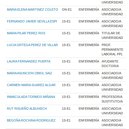
UNIVERSIDAD
MARIA ELENA MARTINEZ COLETO
ON-E1
ENFERMERÍA
ASOCIADO/A
UNIVERSIDAD
FERNANDO JAVIER SEVILLA ESPI
1S-E1
ENFERMERÍA
ASOCIADO/A
UNIVERSIDAD
MARIA PILAR PEREZ ROS
1S-E1
ENFERMERÍA
TITULAR DE
UNIVERSIDAD
LUCIA ORTEGA PEREZ DE VILLAR
1S-E1
ENFERMERÍA
PROF.
PERMANENTE
LABORAL PPL
LAURA FERNANDEZ PUERTA
1S-E1
ENFERMERÍA
AYUDANTE
DOCTOR/A
MARIA ASUNCION OBIOL SAIZ
1S-E1
ENFERMERÍA
ASOCIADO/A
UNIVERSIDAD
CARMEN MARIA SUAREZ ALGAR
1S-E1
ENFERMERÍA
ASOCIADO/A
UNIVERSIDAD
INMACULADA TORMOS MIÑANA
1S-E1
ENFERMERÍA
PROFESOR/A
SUSTITUTO/A
RUT RISUEÑO ALBUIXECH
1S-E1
ENFERMERÍA
ASOCIADO/A
UNIVERSIDAD
BEGOÑA ROCHINA RODRIGUEZ
1S-E1
ENFERMERÍA
ASOCIADO/A
UNIVERSIDAD