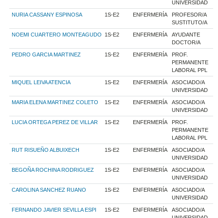
UNIVERSIDAD
NURIA CASSANY ESPINOSA
1S-E2
ENFERMERÍA
PROFESOR/A
SUSTITUTO/A
NOEMI CUARTERO MONTEAGUDO
1S-E2
ENFERMERÍA
AYUDANTE
DOCTOR/A
PEDRO GARCIA MARTINEZ
1S-E2
ENFERMERÍA
PROF.
PERMANENTE
LABORAL PPL
MIQUEL LEIVA ATENCIA
1S-E2
ENFERMERÍA
ASOCIADO/A
UNIVERSIDAD
MARIA ELENA MARTINEZ COLETO
1S-E2
ENFERMERÍA
ASOCIADO/A
UNIVERSIDAD
LUCIA ORTEGA PEREZ DE VILLAR
1S-E2
ENFERMERÍA
PROF.
PERMANENTE
LABORAL PPL
RUT RISUEÑO ALBUIXECH
1S-E2
ENFERMERÍA
ASOCIADO/A
UNIVERSIDAD
BEGOÑA ROCHINA RODRIGUEZ
1S-E2
ENFERMERÍA
ASOCIADO/A
UNIVERSIDAD
CAROLINA SANCHEZ RUANO
1S-E2
ENFERMERÍA
ASOCIADO/A
UNIVERSIDAD
FERNANDO JAVIER SEVILLA ESPI
1S-E2
ENFERMERÍA
ASOCIADO/A
UNIVERSIDAD