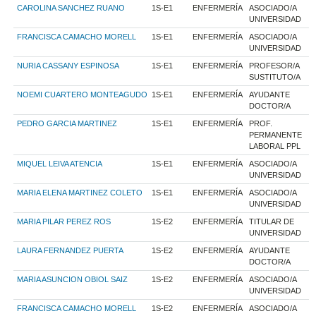
CAROLINA SANCHEZ RUANO
1S-E1
ENFERMERÍA
ASOCIADO/A
UNIVERSIDAD
FRANCISCA CAMACHO MORELL
1S-E1
ENFERMERÍA
ASOCIADO/A
UNIVERSIDAD
NURIA CASSANY ESPINOSA
1S-E1
ENFERMERÍA
PROFESOR/A
SUSTITUTO/A
NOEMI CUARTERO MONTEAGUDO
1S-E1
ENFERMERÍA
AYUDANTE
DOCTOR/A
PEDRO GARCIA MARTINEZ
1S-E1
ENFERMERÍA
PROF.
PERMANENTE
LABORAL PPL
MIQUEL LEIVA ATENCIA
1S-E1
ENFERMERÍA
ASOCIADO/A
UNIVERSIDAD
MARIA ELENA MARTINEZ COLETO
1S-E1
ENFERMERÍA
ASOCIADO/A
UNIVERSIDAD
MARIA PILAR PEREZ ROS
1S-E2
ENFERMERÍA
TITULAR DE
UNIVERSIDAD
LAURA FERNANDEZ PUERTA
1S-E2
ENFERMERÍA
AYUDANTE
DOCTOR/A
MARIA ASUNCION OBIOL SAIZ
1S-E2
ENFERMERÍA
ASOCIADO/A
UNIVERSIDAD
FRANCISCA CAMACHO MORELL
1S-E2
ENFERMERÍA
ASOCIADO/A