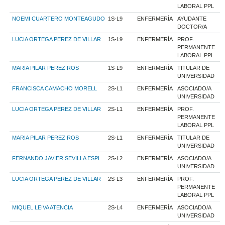
LABORAL PPL
NOEMI CUARTERO MONTEAGUDO
1S-L9
ENFERMERÍA
AYUDANTE
DOCTOR/A
LUCIA ORTEGA PEREZ DE VILLAR
1S-L9
ENFERMERÍA
PROF.
PERMANENTE
LABORAL PPL
MARIA PILAR PEREZ ROS
1S-L9
ENFERMERÍA
TITULAR DE
UNIVERSIDAD
FRANCISCA CAMACHO MORELL
2S-L1
ENFERMERÍA
ASOCIADO/A
UNIVERSIDAD
LUCIA ORTEGA PEREZ DE VILLAR
2S-L1
ENFERMERÍA
PROF.
PERMANENTE
LABORAL PPL
MARIA PILAR PEREZ ROS
2S-L1
ENFERMERÍA
TITULAR DE
UNIVERSIDAD
FERNANDO JAVIER SEVILLA ESPI
2S-L2
ENFERMERÍA
ASOCIADO/A
UNIVERSIDAD
LUCIA ORTEGA PEREZ DE VILLAR
2S-L3
ENFERMERÍA
PROF.
PERMANENTE
LABORAL PPL
MIQUEL LEIVA ATENCIA
2S-L4
ENFERMERÍA
ASOCIADO/A
UNIVERSIDAD