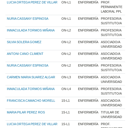
LUCIA ORTEGA PEREZ DE VILLAR
ON-L1
ENFERMERÍA
PROF.
PERMANENTE
LABORAL PPL
NURIA CASSANY ESPINOSA
ON-L1
ENFERMERÍA
PROFESOR/A
SUSTITUTO/A
INMACULADA TORMOS MIÑANA
ON-L2
ENFERMERÍA
PROFESOR/A
SUSTITUTO/A
SILVIA SOLERA GOMEZ
ON-L2
ENFERMERÍA
ASOCIADO/A
UNIVERSIDAD
ANTONI CANO CLIMENT
ON-L2
ENFERMERÍA
ASOCIADO/A
UNIVERSIDAD
NURIA CASSANY ESPINOSA
ON-L2
ENFERMERÍA
PROFESOR/A
SUSTITUTO/A
CARMEN MARIA SUAREZ ALGAR
ON-L3
ENFERMERÍA
ASOCIADO/A
UNIVERSIDAD
INMACULADA TORMOS MIÑANA
ON-L4
ENFERMERÍA
PROFESOR/A
SUSTITUTO/A
FRANCISCA CAMACHO MORELL
1S-L1
ENFERMERÍA
ASOCIADO/A
UNIVERSIDAD
MARIA PILAR PEREZ ROS
1S-L1
ENFERMERÍA
TITULAR DE
UNIVERSIDAD
LUCIA ORTEGA PEREZ DE VILLAR
1S-L1
ENFERMERÍA
PROF.