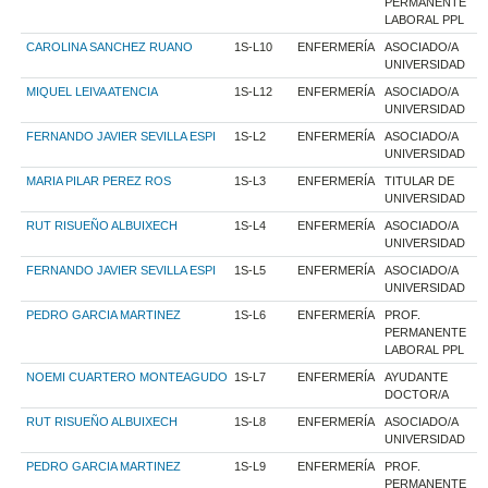
PERMANENTE
LABORAL PPL
CAROLINA SANCHEZ RUANO
1S-L10
ENFERMERÍA
ASOCIADO/A
UNIVERSIDAD
MIQUEL LEIVA ATENCIA
1S-L12
ENFERMERÍA
ASOCIADO/A
UNIVERSIDAD
FERNANDO JAVIER SEVILLA ESPI
1S-L2
ENFERMERÍA
ASOCIADO/A
UNIVERSIDAD
MARIA PILAR PEREZ ROS
1S-L3
ENFERMERÍA
TITULAR DE
UNIVERSIDAD
RUT RISUEÑO ALBUIXECH
1S-L4
ENFERMERÍA
ASOCIADO/A
UNIVERSIDAD
FERNANDO JAVIER SEVILLA ESPI
1S-L5
ENFERMERÍA
ASOCIADO/A
UNIVERSIDAD
PEDRO GARCIA MARTINEZ
1S-L6
ENFERMERÍA
PROF.
PERMANENTE
LABORAL PPL
NOEMI CUARTERO MONTEAGUDO
1S-L7
ENFERMERÍA
AYUDANTE
DOCTOR/A
RUT RISUEÑO ALBUIXECH
1S-L8
ENFERMERÍA
ASOCIADO/A
UNIVERSIDAD
PEDRO GARCIA MARTINEZ
1S-L9
ENFERMERÍA
PROF.
PERMANENTE