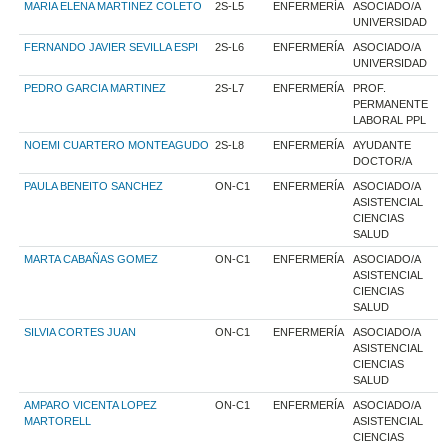
MARIA ELENA MARTINEZ COLETO
2S-L5
ENFERMERÍA
ASOCIADO/A
UNIVERSIDAD
FERNANDO JAVIER SEVILLA ESPI
2S-L6
ENFERMERÍA
ASOCIADO/A
UNIVERSIDAD
PEDRO GARCIA MARTINEZ
2S-L7
ENFERMERÍA
PROF.
PERMANENTE
LABORAL PPL
NOEMI CUARTERO MONTEAGUDO
2S-L8
ENFERMERÍA
AYUDANTE
DOCTOR/A
PAULA BENEITO SANCHEZ
ON-C1
ENFERMERÍA
ASOCIADO/A
ASISTENCIAL
CIENCIAS
SALUD
MARTA CABAÑAS GOMEZ
ON-C1
ENFERMERÍA
ASOCIADO/A
ASISTENCIAL
CIENCIAS
SALUD
SILVIA CORTES JUAN
ON-C1
ENFERMERÍA
ASOCIADO/A
ASISTENCIAL
CIENCIAS
SALUD
AMPARO VICENTA LOPEZ
ON-C1
ENFERMERÍA
ASOCIADO/A
MARTORELL
ASISTENCIAL
CIENCIAS