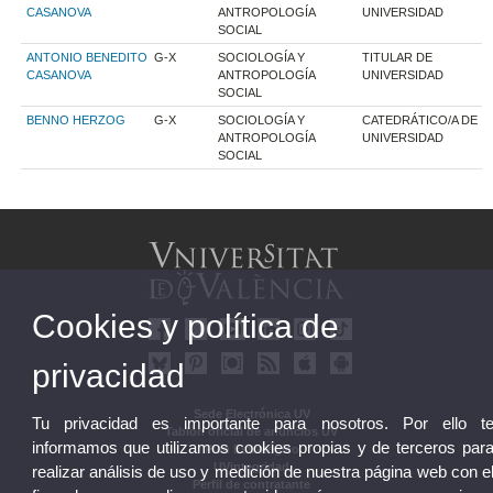
CASANOVA
ANTROPOLOGÍA
UNIVERSIDAD
SOCIAL
ANTONIO BENEDITO
G-X
SOCIOLOGÍA Y
TITULAR DE
CASANOVA
ANTROPOLOGÍA
UNIVERSIDAD
SOCIAL
BENNO HERZOG
G-X
SOCIOLOGÍA Y
CATEDRÁTICO/A DE
ANTROPOLOGÍA
UNIVERSIDAD
SOCIAL
Cookies y política de
privacidad
Sede Electrónica UV
Tu privacidad es importante para nosotros. Por ello t
Tablón oficial de anuncios UV
informamos que utilizamos cookies propias y de terceros par
Plan Estratégico
UVintegridad
realizar análisis de uso y medición de nuestra página web con e
Perfil de contratante