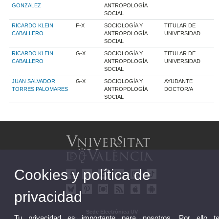
GONZALEZ
ANTROPOLOGÍA
SOCIAL
RICARDO KLEIN
F-X
SOCIOLOGÍA Y
TITULAR DE
CABALLERO
ANTROPOLOGÍA
UNIVERSIDAD
SOCIAL
RICARDO KLEIN
G-X
SOCIOLOGÍA Y
TITULAR DE
CABALLERO
ANTROPOLOGÍA
UNIVERSIDAD
SOCIAL
JUAN SALVADOR
G-X
SOCIOLOGÍA Y
AYUDANTE
TORRES PALOMARES
ANTROPOLOGÍA
DOCTOR/A
SOCIAL
Cookies y política de
privacidad
Sede Electrónica UV
Tu privacidad es importante para nosotros. Por ello t