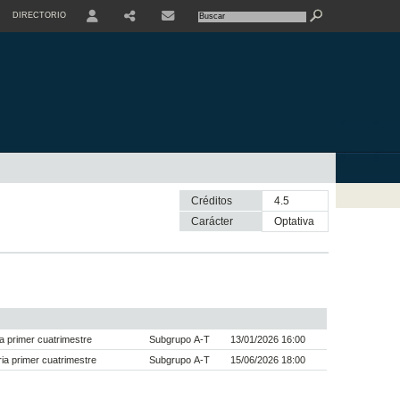
DIRECTORIO
USER
SHARE
CONTACTE
Créditos
4.5
Carácter
optativa
a primer cuatrimestre
Subgrupo A-T
13/01/2026 16:00
a primer cuatrimestre
Subgrupo A-T
15/06/2026 18:00