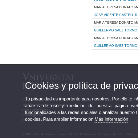
MARIA TERESA DONATO M
JOSE VICENTE CASTELL R
MARIA TERESA DONATO M
GUILLERMO SAEZ TORMO
MARIA TERESA DONATO M
GUILLERMO SAEZ TORMO
Cookies y política de priva
Tu privacidad es importante para nosotros. Por ello te i
Sede Electrónica UV
análisis de uso y medición de nuestra página web
Tablón oficial de anuncios UV
Plan Estratégico
funcionalidades a las redes sociales o analizar nuestro 
UVintegridad
cookies. Para ampliar información
Más información
Perfil de contratante
© 2026 UV. - Av. Blasco Ibáñez, 13. 46010 València. Espanya. Tel. UV: (+34) 96