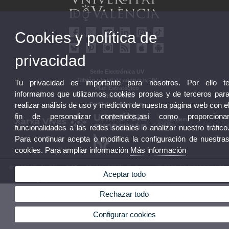
Cookies y política de
privacidad
Sede Electrónica UV
Tablón oficial de anuncios UV
Tu privacidad es importante para nosotros. Por ello t
Plan Estratégico
informamos que utilizamos cookies propias y de terceros par
UVintegridad
realizar análisis de uso y medición de nuestra página web con e
Perfil de contratante
fin de personalizar contenidos,así como proporciona
funcionalidades a las redes sociales o analizar nuestro tráfico
Para continuar acepta o modifica la configuración de nuestra
cookies. Para ampliar información
Más información
© 2026 UV. - Av. Blasco Ibáñez, 13. 46010 València. Espanya. Tel. UV: (+34) 963 86 41 00
Aceptar todo
Aviso legal
|
Accesibilidad
|
Política privacidad
|
Cookies
|
Transparencia
|
Buzón UV
Rechazar todo
Configurar cookies