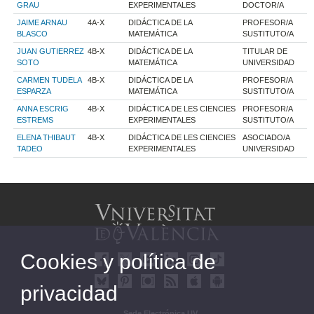
GRAU
EXPERIMENTALES
DOCTOR/A
JAIME ARNAU
4A-X
DIDÁCTICA DE LA
PROFESOR/A
BLASCO
MATEMÁTICA
SUSTITUTO/A
JUAN GUTIERREZ
4B-X
DIDÁCTICA DE LA
TITULAR DE
SOTO
MATEMÁTICA
UNIVERSIDAD
CARMEN TUDELA
4B-X
DIDÁCTICA DE LA
PROFESOR/A
ESPARZA
MATEMÁTICA
SUSTITUTO/A
ANNA ESCRIG
4B-X
DIDÁCTICA DE LES CIENCIES
PROFESOR/A
ESTREMS
EXPERIMENTALES
SUSTITUTO/A
ELENA THIBAUT
4B-X
DIDÁCTICA DE LES CIENCIES
ASOCIADO/A
TADEO
EXPERIMENTALES
UNIVERSIDAD
Cookies y política de
privacidad
Sede Electrónica UV