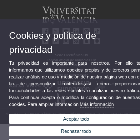
Cookies y política de
privacidad
Sede Electrónica UV
Tablón oficial de anuncios UV
Tu privacidad es importante para nosotros. Por ello t
Plan Estratégico
informamos que utilizamos cookies propias y de terceros par
UVintegridad
Perfil de contratante
realizar análisis de uso y medición de nuestra página web con e
fin de personalizar contenidos,así como proporciona
funcionalidades a las redes sociales o analizar nuestro tráfico
Para continuar acepta o modifica la configuración de nuestra
cookies. Para ampliar información
Más información
© 2026 UV. - Av. Blasco Ibáñez, 13. 46010 València. Espanya. Tel. UV: (+34) 963 86 41 00
Aceptar todo
Aviso legal
|
Accesibilidad
|
Política privacidad
|
Cookies
|
Transparencia
|
Buzón UV
Rechazar todo