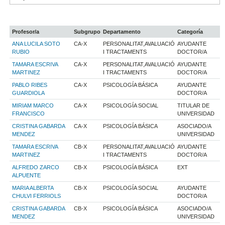
Profesor/a
Subgrupo
Departamento
Categoría
ANA LUCILA SOTO
CA-X
PERSONALITAT,AVALUACIÓ
AYUDANTE
RUBIO
I TRACTAMENTS
DOCTOR/A
TAMARA ESCRIVA
CA-X
PERSONALITAT,AVALUACIÓ
AYUDANTE
MARTINEZ
I TRACTAMENTS
DOCTOR/A
PABLO RIBES
CA-X
PSICOLOGÍA BÁSICA
AYUDANTE
GUARDIOLA
DOCTOR/A
MIRIAM MARCO
CA-X
PSICOLOGÍA SOCIAL
TITULAR DE
FRANCISCO
UNIVERSIDAD
CRISTINA GABARDA
CA-X
PSICOLOGÍA BÁSICA
ASOCIADO/A
MENDEZ
UNIVERSIDAD
TAMARA ESCRIVA
CB-X
PERSONALITAT,AVALUACIÓ
AYUDANTE
MARTINEZ
I TRACTAMENTS
DOCTOR/A
ALFREDO ZARCO
CB-X
PSICOLOGÍA BÁSICA
EXT
ALPUENTE
MARIA ALBERTA
CB-X
PSICOLOGÍA SOCIAL
AYUDANTE
CHULVI FERRIOLS
DOCTOR/A
CRISTINA GABARDA
CB-X
PSICOLOGÍA BÁSICA
ASOCIADO/A
MENDEZ
UNIVERSIDAD