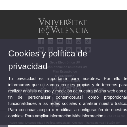
Cookies y política de
Sede Electrónica UV
privacidad
Tablón oficial de anuncios UV
Plan Estratégico
UVintegridad
Tu privacidad es importante para nosotros. Por ello t
Perfil de contratante
informamos que utilizamos cookies propias y de terceros par
realizar análisis de uso y medición de nuestra página web con e
fin de personalizar contenidos,así como proporciona
funcionalidades a las redes sociales o analizar nuestro tráfico
Para continuar acepta o modifica la configuración de nuestra
cookies. Para ampliar información
Más información
© 2026 UV. - Av. Blasco Ibáñez, 13. 46010 València. Espanya. Tel. UV: (+34) 963 86 41 00
Aviso legal
|
Accesibilidad
|
Política privacidad
|
Cookies
|
Transparencia
|
Buzón UV