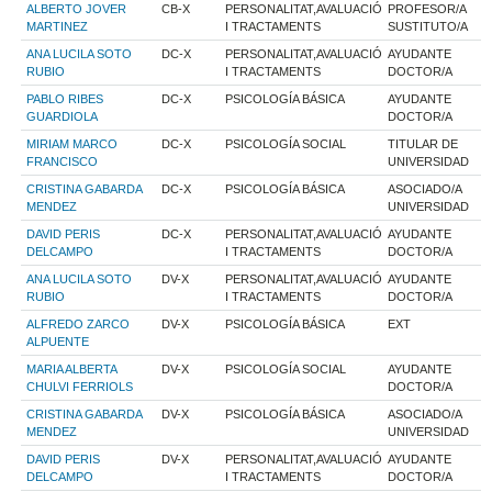
ALBERTO JOVER
CB-X
PERSONALITAT,AVALUACIÓ
PROFESOR/A
MARTINEZ
I TRACTAMENTS
SUSTITUTO/A
ANA LUCILA SOTO
DC-X
PERSONALITAT,AVALUACIÓ
AYUDANTE
RUBIO
I TRACTAMENTS
DOCTOR/A
PABLO RIBES
DC-X
PSICOLOGÍA BÁSICA
AYUDANTE
GUARDIOLA
DOCTOR/A
MIRIAM MARCO
DC-X
PSICOLOGÍA SOCIAL
TITULAR DE
FRANCISCO
UNIVERSIDAD
CRISTINA GABARDA
DC-X
PSICOLOGÍA BÁSICA
ASOCIADO/A
MENDEZ
UNIVERSIDAD
DAVID PERIS
DC-X
PERSONALITAT,AVALUACIÓ
AYUDANTE
DELCAMPO
I TRACTAMENTS
DOCTOR/A
ANA LUCILA SOTO
DV-X
PERSONALITAT,AVALUACIÓ
AYUDANTE
RUBIO
I TRACTAMENTS
DOCTOR/A
ALFREDO ZARCO
DV-X
PSICOLOGÍA BÁSICA
EXT
ALPUENTE
MARIA ALBERTA
DV-X
PSICOLOGÍA SOCIAL
AYUDANTE
CHULVI FERRIOLS
DOCTOR/A
CRISTINA GABARDA
DV-X
PSICOLOGÍA BÁSICA
ASOCIADO/A
MENDEZ
UNIVERSIDAD
DAVID PERIS
DV-X
PERSONALITAT,AVALUACIÓ
AYUDANTE
DELCAMPO
I TRACTAMENTS
DOCTOR/A