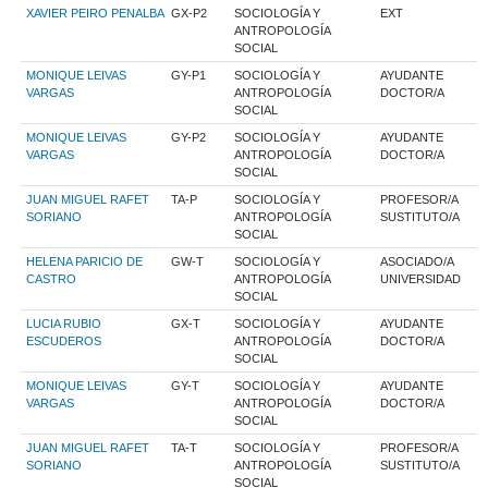
XAVIER PEIRO PENALBA
GX-P2
SOCIOLOGÍA Y
EXT
ANTROPOLOGÍA
SOCIAL
MONIQUE LEIVAS
GY-P1
SOCIOLOGÍA Y
AYUDANTE
VARGAS
ANTROPOLOGÍA
DOCTOR/A
SOCIAL
MONIQUE LEIVAS
GY-P2
SOCIOLOGÍA Y
AYUDANTE
VARGAS
ANTROPOLOGÍA
DOCTOR/A
SOCIAL
JUAN MIGUEL RAFET
TA-P
SOCIOLOGÍA Y
PROFESOR/A
SORIANO
ANTROPOLOGÍA
SUSTITUTO/A
SOCIAL
HELENA PARICIO DE
GW-T
SOCIOLOGÍA Y
ASOCIADO/A
CASTRO
ANTROPOLOGÍA
UNIVERSIDAD
SOCIAL
LUCIA RUBIO
GX-T
SOCIOLOGÍA Y
AYUDANTE
ESCUDEROS
ANTROPOLOGÍA
DOCTOR/A
SOCIAL
MONIQUE LEIVAS
GY-T
SOCIOLOGÍA Y
AYUDANTE
VARGAS
ANTROPOLOGÍA
DOCTOR/A
SOCIAL
JUAN MIGUEL RAFET
TA-T
SOCIOLOGÍA Y
PROFESOR/A
SORIANO
ANTROPOLOGÍA
SUSTITUTO/A
SOCIAL