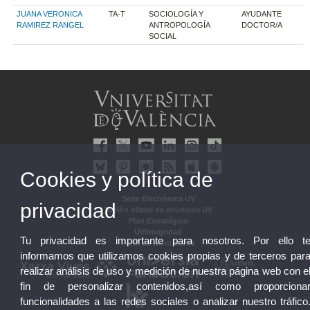
JUANA VERONICA
TA-T
SOCIOLOGÍA Y
AYUDANTE
RAMIREZ RANGEL
ANTROPOLOGÍA
DOCTOR/A
SOCIAL
Cookies y política de
Sede Electrónica UV
privacidad
Tablón oficial de anuncios UV
Plan Estratégico
UVintegridad
Tu privacidad es importante para nosotros. Por ello t
Perfil de contratante
informamos que utilizamos cookies propias y de terceros par
realizar análisis de uso y medición de nuestra página web con e
fin de personalizar contenidos,así como proporciona
funcionalidades a las redes sociales o analizar nuestro tráfico