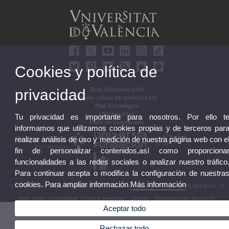
Cookies y política de
privacidad
Sede Electrónica UV
Tablón oficial de anuncios UV
Plan Estratégico
UVintegridad
Tu privacidad es importante para nosotros. Por ello t
Perfil de contratante
informamos que utilizamos cookies propias y de terceros par
realizar análisis de uso y medición de nuestra página web con e
fin de personalizar contenidos,así como proporciona
funcionalidades a las redes sociales o analizar nuestro tráfico
Para continuar acepta o modifica la configuración de nuestra
cookies. Para ampliar información
Más información
© 2026 UV. - Av. Blasco Ibáñez, 13. 46010 València. Espanya. Tel. UV: (+34) 963 86 41 00
Aviso legal
|
Accesibilidad
|
Política privacidad
|
Cookies
|
Transparencia
|
Buzón UV
Aceptar todo
Rechazar todo