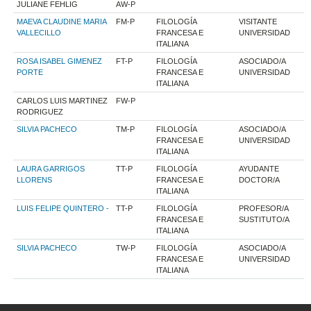
JULIANE FEHLIG
AW-P
MAEVA CLAUDINE MARIA
FM-P
FILOLOGÍA
VISITANTE
VALLECILLO
FRANCESA E
UNIVERSIDAD
ITALIANA
ROSA ISABEL GIMENEZ
FT-P
FILOLOGÍA
ASOCIADO/A
PORTE
FRANCESA E
UNIVERSIDAD
ITALIANA
CARLOS LUIS MARTINEZ
FW-P
RODRIGUEZ
SILVIA PACHECO
TM-P
FILOLOGÍA
ASOCIADO/A
FRANCESA E
UNIVERSIDAD
ITALIANA
LAURA GARRIGOS
TT-P
FILOLOGÍA
AYUDANTE
LLORENS
FRANCESA E
DOCTOR/A
ITALIANA
LUIS FELIPE QUINTERO -
TT-P
FILOLOGÍA
PROFESOR/A
FRANCESA E
SUSTITUTO/A
ITALIANA
SILVIA PACHECO
TW-P
FILOLOGÍA
ASOCIADO/A
FRANCESA E
UNIVERSIDAD
ITALIANA